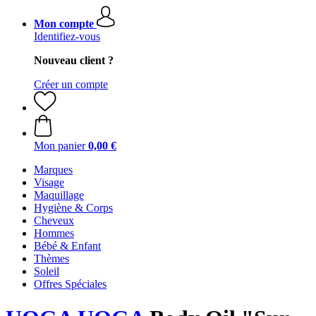
Mon compte
Identifiez-vous
Nouveau client ?
Créer un compte
Mon panier
0,00 €
Marques
Visage
Maquillage
Hygiène & Corps
Cheveux
Hommes
Bébé & Enfant
Thèmes
Soleil
Offres Spéciales