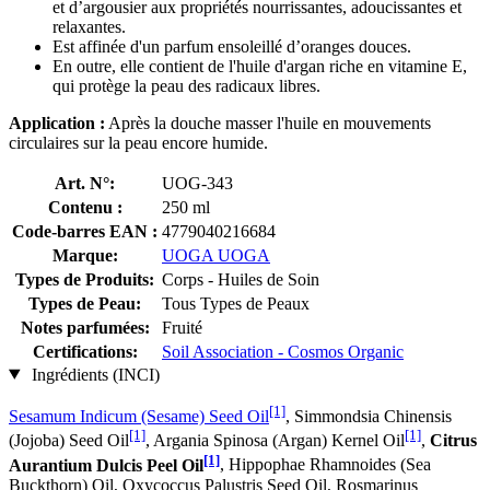
et d’argousier aux propriétés nourrissantes, adoucissantes et
relaxantes.
Est affinée d'un parfum ensoleillé d’oranges douces.
En outre, elle contient de l'huile d'argan riche en vitamine E,
qui protège la peau des radicaux libres.
Application :
Après la douche masser l'huile en mouvements
circulaires sur la peau encore humide.
Art. N°:
UOG-343
Contenu :
250 ml
Code-barres EAN :
4779040216684
Marque:
UOGA UOGA
Types de Produits:
Corps - Huiles de Soin
Types de Peau:
Tous Types de Peaux
Notes parfumées:
Fruité
Certifications:
Soil Association - Cosmos Organic
Ingrédients (INCI)
[1]
Sesamum Indicum (Sesame) Seed Oil
, Simmondsia Chinensis
[1]
[1]
(Jojoba) Seed Oil
, Argania Spinosa (Argan) Kernel Oil
,
Citrus
[1]
Aurantium Dulcis Peel Oil
, Hippophae Rhamnoides (Sea
Buckthorn) Oil, Oxycoccus Palustris Seed Oil, Rosmarinus