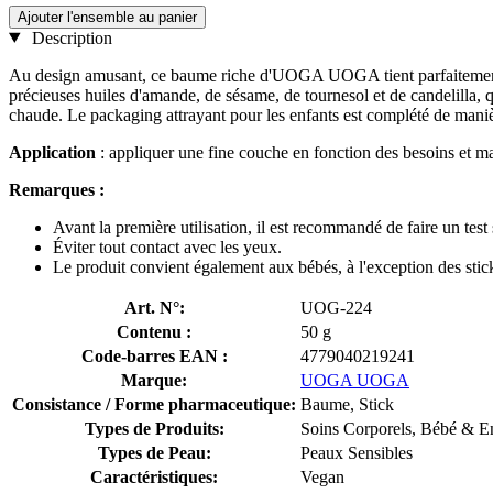
Ajouter l'ensemble au panier
Description
Au design amusant, ce baume riche d'UOGA UOGA tient parfaitement d
précieuses huiles d'amande, de sésame, de tournesol et de candelilla, qu
chaude. Le packaging attrayant pour les enfants est complété de manière
Application
: appliquer une fine couche en fonction des besoins et ma
Remarques :
Avant la première utilisation, il est recommandé de faire un test 
Éviter tout contact avec les yeux.
Le produit convient également aux bébés, à l'exception des stic
Art. N°:
UOG-224
Contenu :
50 g
Code-barres EAN :
4779040219241
Marque:
UOGA UOGA
Consistance / Forme pharmaceutique:
Baume, Stick
Types de Produits:
Soins Corporels, Bébé & E
Types de Peau:
Peaux Sensibles
Caractéristiques:
Vegan