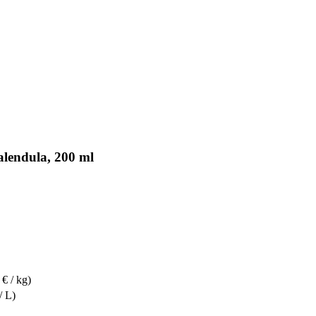
lendula, 200 ml
 € / kg)
/ L)