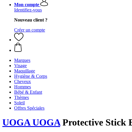
Mon compte
Identifiez-vous
Nouveau client ?
Créer un compte
Marques
Visage
Maquillage
Hygiène & Corps
Cheveux
Hommes
Bébé & Enfant
Thèmes
Soleil
Offres Spéciales
UOGA UOGA
Protective Stick