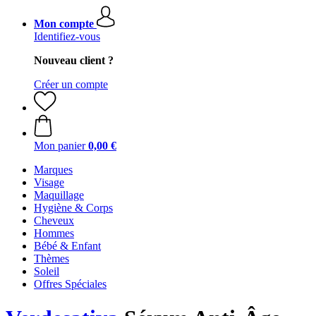
Mon compte
Identifiez-vous
Nouveau client ?
Créer un compte
Mon panier
0,00 €
Marques
Visage
Maquillage
Hygiène & Corps
Cheveux
Hommes
Bébé & Enfant
Thèmes
Soleil
Offres Spéciales