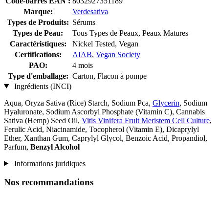
Code-barres EAN :
8032927351189
Marque:
Verdesativa
Types de Produits:
Sérums
Types de Peau:
Tous Types de Peaux, Peaux Matures
Caractéristiques:
Nickel Tested, Vegan
Certifications:
AIAB
,
Vegan Society
PAO:
4 mois
Type d'emballage:
Carton, Flacon à pompe
Ingrédients (INCI)
Aqua, Oryza Sativa (Rice) Starch, Sodium Pca,
Glycerin
, Sodium
Hyaluronate, Sodium Ascorbyl Phosphate (Vitamin C), Cannabis
Sativa (Hemp) Seed Oil,
Vitis Vinifera Fruit Meristem Cell Culture
,
Ferulic Acid, Niacinamide, Tocopherol (Vitamin E), Dicaprylyl
Ether, Xanthan Gum, Caprylyl Glycol, Benzoic Acid, Propandiol,
Parfum,
Benzyl Alcohol
Informations juridiques
Nos recommandations