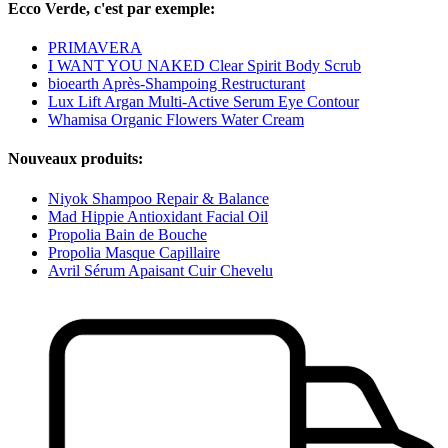
Ecco Verde, c'est par exemple:
PRIMAVERA
I WANT YOU NAKED Clear Spirit Body Scrub
bioearth Après-Shampoing Restructurant
Lux Lift Argan Multi-Active Serum Eye Contour
Whamisa Organic Flowers Water Cream
Nouveaux produits:
Niyok Shampoo Repair & Balance
Mad Hippie Antioxidant Facial Oil
Propolia Bain de Bouche
Propolia Masque Capillaire
Avril Sérum Apaisant Cuir Chevelu