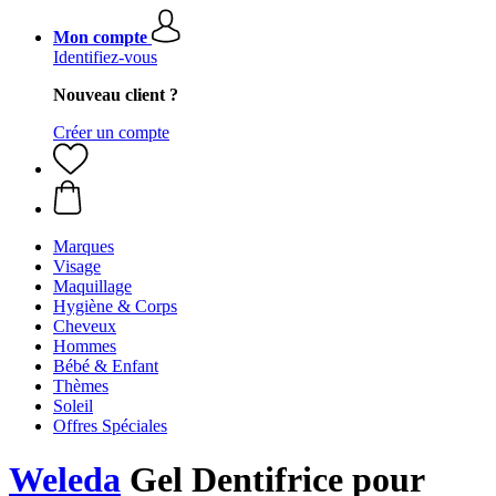
Mon compte
Identifiez-vous
Nouveau client ?
Créer un compte
Marques
Visage
Maquillage
Hygiène & Corps
Cheveux
Hommes
Bébé & Enfant
Thèmes
Soleil
Offres Spéciales
Weleda
Gel Dentifrice pour