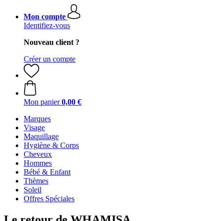
Mon compte
Identifiez-vous
Nouveau client ?
Créer un compte
Mon panier
0,00 €
Marques
Visage
Maquillage
Hygiène & Corps
Cheveux
Hommes
Bébé & Enfant
Thèmes
Soleil
Offres Spéciales
Le retour de WHAMISA