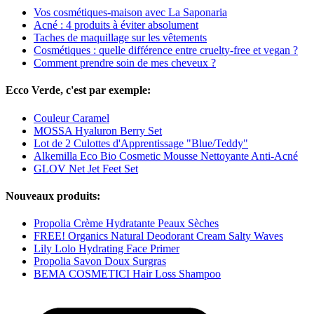
Vos cosmétiques-maison avec La Saponaria
Acné : 4 produits à éviter absolument
Taches de maquillage sur les vêtements
Cosmétiques : quelle différence entre cruelty-free et vegan ?
Comment prendre soin de mes cheveux ?
Ecco Verde, c'est par exemple:
Couleur Caramel
MOSSA Hyaluron Berry Set
Lot de 2 Culottes d'Apprentissage "Blue/Teddy"
Alkemilla Eco Bio Cosmetic Mousse Nettoyante Anti-Acné
GLOV Net Jet Feet Set
Nouveaux produits:
Propolia Crème Hydratante Peaux Sèches
FREE! Organics Natural Deodorant Cream Salty Waves
Lily Lolo Hydrating Face Primer
Propolia Savon Doux Surgras
BEMA COSMETICI Hair Loss Shampoo