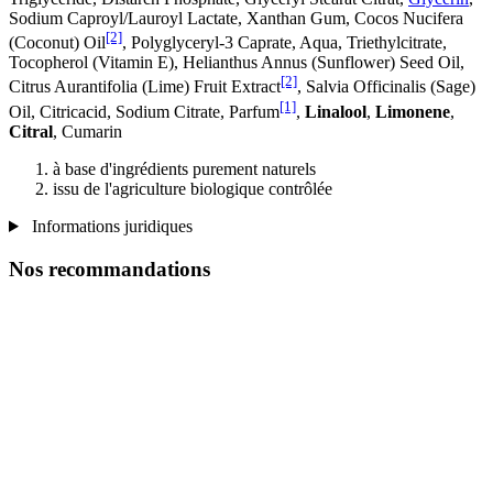
Sodium Caproyl/Lauroyl Lactate, Xanthan Gum, Cocos Nucifera
[2]
(Coconut) Oil
, Polyglyceryl-3 Caprate, Aqua, Triethylcitrate,
Tocopherol (Vitamin E), Helianthus Annus (Sunflower) Seed Oil,
[2]
Citrus Aurantifolia (Lime) Fruit Extract
, Salvia Officinalis (Sage)
[1]
Oil, Citricacid, Sodium Citrate, Parfum
,
Linalool
,
Limonene
,
Citral
, Cumarin
à base d'ingrédients purement naturels
issu de l'agriculture biologique contrôlée
Informations juridiques
Nos recommandations