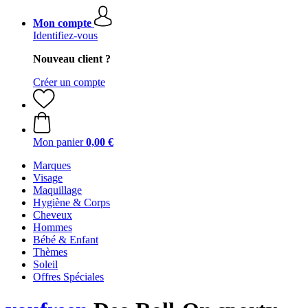
Mon compte
Identifiez-vous
Nouveau client ?
Créer un compte
Mon panier
0,00 €
Marques
Visage
Maquillage
Hygiène & Corps
Cheveux
Hommes
Bébé & Enfant
Thèmes
Soleil
Offres Spéciales