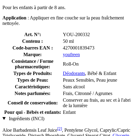
Pour les enfants à partir de 8 ans.
Application
: Appliquer en fine couche sur la peau fraîchement
nettoyée.
Art. N°:
YOU-200332
Contenu :
50 ml
Code-barres EAN :
4270001839473
Marque:
youfreen
Consistance / Forme
Roll-On
pharmaceutique:
Types de Produits:
Déodorants
, Bébé & Enfant
Types de Peau:
Peaux Sensibles, Peau jeune
Caractéristiques:
Sans alcool
Notes parfumées:
Frais, Citronné / Agrumes
Conserver au frais, au sec et à l'abri
Conseil de conservation:
de la lumière
Pour qui - Bébés et enfants:
Enfant
Ingrédients (INCI)
[2]
Aloe Barbadensis Leaf Juice
, Pentylene Glycol, Caprylic/Capric
Triglyceride, Distarch Phosphate, Glyceryl Stearat Citrat,
Glycerin
,