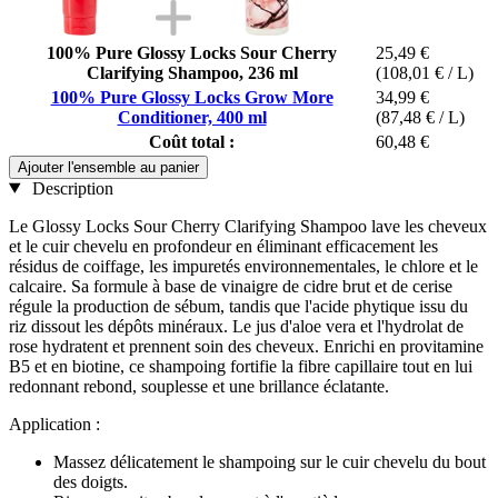
100% Pure Glossy Locks Sour Cherry
25,49 €
Clarifying Shampoo, 236 ml
(108,01 € / L)
100% Pure Glossy Locks Grow More
34,99 €
Conditioner, 400 ml
(87,48 € / L)
Coût total :
60,48 €
Ajouter l'ensemble au panier
Description
Le Glossy Locks Sour Cherry Clarifying Shampoo lave les cheveux
et le cuir chevelu en profondeur en éliminant efficacement les
résidus de coiffage, les impuretés environnementales, le chlore et le
calcaire. Sa formule à base de vinaigre de cidre brut et de cerise
régule la production de sébum, tandis que l'acide phytique issu du
riz dissout les dépôts minéraux. Le jus d'aloe vera et l'hydrolat de
rose hydratent et prennent soin des cheveux. Enrichi en provitamine
B5 et en biotine, ce shampoing fortifie la fibre capillaire tout en lui
redonnant rebond, souplesse et une brillance éclatante.
Application :
Massez délicatement le shampoing sur le cuir chevelu du bout
des doigts.