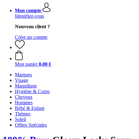
Mon compte
Identifiez-vous
Nouveau client ?
Créer un compte
Mon panier
0,00 €
Marques
Visage
Maquillage
Hygiène & Corps
Cheveux
Hommes
Bébé & Enfant
Thèmes
Soleil
Offres Spéciales