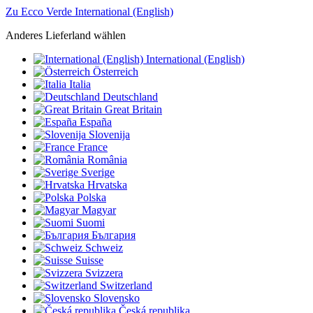
Zu Ecco Verde International (English)
Anderes Lieferland wählen
International (English)
Österreich
Italia
Deutschland
Great Britain
España
Slovenija
France
România
Sverige
Hrvatska
Polska
Magyar
Suomi
България
Schweiz
Suisse
Svizzera
Switzerland
Slovensko
Česká republika