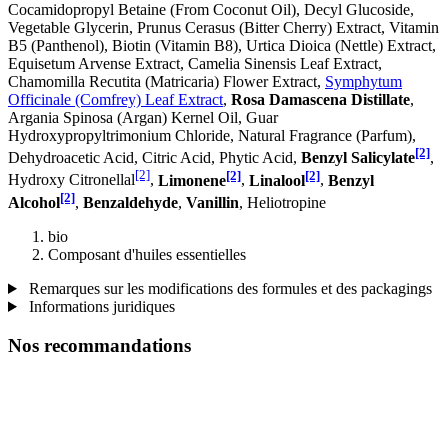
Cocamidopropyl Betaine (From Coconut Oil), Decyl Glucoside,
Vegetable Glycerin, Prunus Cerasus (Bitter Cherry) Extract, Vitamin
B5 (Panthenol), Biotin (Vitamin B8), Urtica Dioica (Nettle) Extract,
Equisetum Arvense Extract, Camelia Sinensis Leaf Extract,
Chamomilla Recutita (Matricaria) Flower Extract,
Symphytum
Officinale (Comfrey) Leaf Extract
,
Rosa Damascena Distillate
,
Argania Spinosa (Argan) Kernel Oil, Guar
Hydroxypropyltrimonium Chloride, Natural Fragrance (Parfum),
[2]
Dehydroacetic Acid, Citric Acid, Phytic Acid,
Benzyl Salicylate
,
[2]
[2]
[2]
Hydroxy Citronellal
,
Limonene
,
Linalool
,
Benzyl
[2]
Alcohol
,
Benzaldehyde
,
Vanillin
, Heliotropine
bio
Composant d'huiles essentielles
Remarques sur les modifications des formules et des packagings
Informations juridiques
Nos recommandations