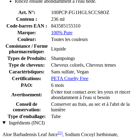
Rincez ensuite abondamment à l'eau tiède.
Art. N°:
100PCP-FG1HGLSCCS8OZ
Contenu :
236 ml
Code-barres EAN :
843585155310
Marque:
100% Pure
Couleur:
Toutes les couleurs
Consistance / Forme
Liquide
pharmaceutique:
Types de Produits:
Shampoings
Type de cheveux:
Cheveux colorés, Cheveux ternes
Caractéristiques:
Sans sulfate, Vegan
Certifications:
PETA Cruelty Free
PAO:
6 mois
Éviter tout contact avec les yeux et rincer
Avertissement:
abondamment à l'eau si besoin
Conseil de
Conserver au frais, au sec et à l'abri de la
conservation:
lumière
Type d'emballage:
Tube
Ingrédients (INCI)
[1]
Aloe Barbadensis Leaf Juice
, Sodium Cocoyl Isethionate,