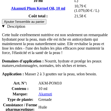
10 ml
L)
10,79 €
Akamuti Plum Kernel Oil, 10 ml
(1.079,00 € / L)
Coût total :
21,58 €
Ajouter l'ensemble au panier
Description
Cette huile extrêmement nutritive est non seulement un remarquable
hydratant pour la peau, mais elle est riche en antioxydants qui
maintiennent la peau naturellement saine. Elle revitalise la peau et
lisse les rides - l'une des huiles les plus efficaces pour maintenir la
force, l'élasticité et la santé de la peau !
Domaines d'application :
Nourrit, hydrate et protège les peaux
matures,endommagées, normales, très sèches et ternes.
Application :
Masser 2 à 3 gouttes sur la peau, selon besoin.
Art. N°:
AKM-POM10
Contenu :
10 ml
Marque:
Akamuti
Type de plante:
Grenade
Consistance / Forme
Huile
pharmaceutique: