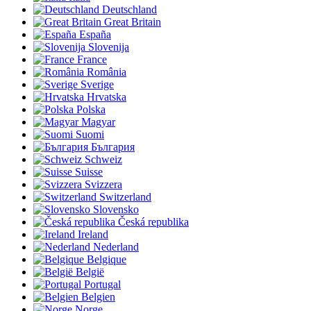
Deutschland
Great Britain
España
Slovenija
France
România
Sverige
Hrvatska
Polska
Magyar
Suomi
България
Schweiz
Suisse
Svizzera
Switzerland
Slovensko
Česká republika
Ireland
Nederland
Belgique
België
Portugal
Belgien
Norge