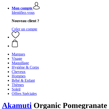
Mon compte
Identifiez-vous
Nouveau client ?
Créer un compte
Marques
Visage
Maquillage
Hygiène & Corps
Cheveux
Hommes
Bébé & Enfant
Thèmes
Soleil
Offres Spéciales
Akamuti
Organic Pomegranate