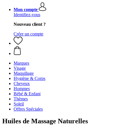
Mon compte
Identifiez-vous
Nouveau client ?
Créer un compte
Marques
Visage
Maquillage
Hygiène & Corps
Cheveux
Hommes
Bébé & Enfant
Thèmes
Soleil
Offres Spéciales
Huiles de Massage Naturelles