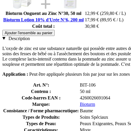
Bioturm Onguent au Zinc N°30, 50 ml
12,99 €
(259,80 € / L)
Bioturm Lotion 10% d'Urée N°6, 200 ml
17,99 €
(89,95 € / L)
Coût total :
30,98 €
Ajouter l'ensemble au panier
Description
L'oxyde de zinc est une substance naturelle qui possède entre autres de
soins des fesses de bébé ou à l'assèchement des boutons et des pustule
Le complexe lacto-intensif contenu dans la pommade au zinc assure un ré
souplesse et permettent une répartition optimale de la pommade. C'est
Application :
Peut être appliquée plusieurs fois par jour sur les zones
Art. N°:
BIT-106
Contenu :
50 ml
Code-barres EAN :
4260026691064
Marque:
Bioturm
Consistance / Forme pharmaceutique:
Baume
Types de Produits:
Soins Spéciaux
Types de Peau:
Peaux Exigeantes, Peaux Se
Caractéristiques:
Mixte