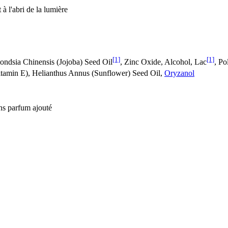
 à l'abri de la lumière
[1]
[1]
ondsia Chinensis (Jojoba) Seed Oil
, Zinc Oxide, Alcohol, Lac
, Po
tamin E), Helianthus Annus (Sunflower) Seed Oil,
Oryzanol
ans parfum ajouté