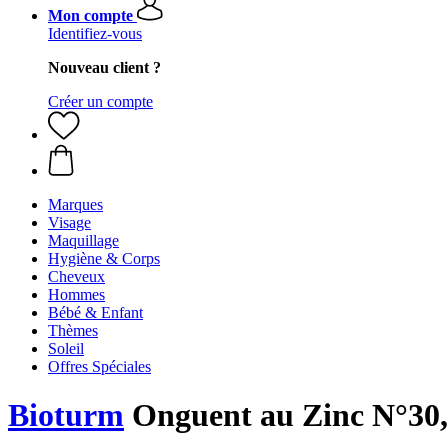
Mon compte
Identifiez-vous
Nouveau client ?
Créer un compte
Marques
Visage
Maquillage
Hygiène & Corps
Cheveux
Hommes
Bébé & Enfant
Thèmes
Soleil
Offres Spéciales
Bioturm
Onguent au Zinc N°30,