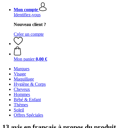
Mon compte
Identifiez-vous
Nouveau client ?
Créer un compte
Mon panier
0,00 €
Marques
Visage
Maquillage
Hygiène & Corps
Cheveux
Hommes
Bébé & Enfant
Thèmes
Soleil
Offres Spéciales
13 avis en français à propos du produit