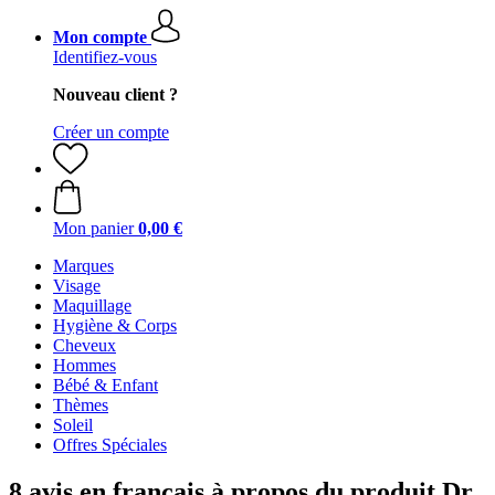
Mon compte
Identifiez-vous
Nouveau client ?
Créer un compte
Mon panier
0,00 €
Marques
Visage
Maquillage
Hygiène & Corps
Cheveux
Hommes
Bébé & Enfant
Thèmes
Soleil
Offres Spéciales
8 avis en français à propos du produit Dr.