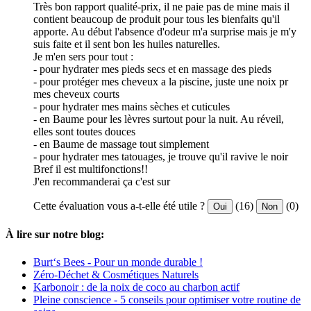
Très bon rapport qualité-prix, il ne paie pas de mine mais il
contient beaucoup de produit pour tous les bienfaits qu'il
apporte. Au début l'absence d'odeur m'a surprise mais je m'y
suis faite et il sent bon les huiles naturelles.
Je m'en sers pour tout :
- pour hydrater mes pieds secs et en massage des pieds
- pour protéger mes cheveux a la piscine, juste une noix pr
mes cheveux courts
- pour hydrater mes mains sèches et cuticules
- en Baume pour les lèvres surtout pour la nuit. Au réveil,
elles sont toutes douces
- en Baume de massage tout simplement
- pour hydrater mes tatouages, je trouve qu'il ravive le noir
Bref il est multifonctions!!
J'en recommanderai ça c'est sur
Cette évaluation vous a-t-elle été utile ?
(16)
(0)
Oui
Non
À lire sur notre blog:
Burt‘s Bees - Pour un monde durable !
Zéro-Déchet & Cosmétiques Naturels
Karbonoir : de la noix de coco au charbon actif
Pleine conscience - 5 conseils pour optimiser votre routine de