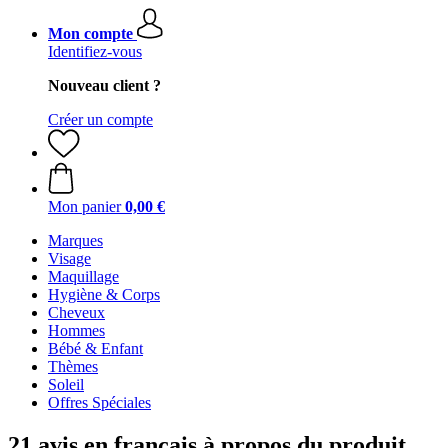
Mon compte
Identifiez-vous
Nouveau client ?
Créer un compte
Mon panier
0,00 €
Marques
Visage
Maquillage
Hygiène & Corps
Cheveux
Hommes
Bébé & Enfant
Thèmes
Soleil
Offres Spéciales
21 avis en français à propos du produit