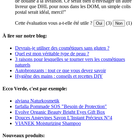
de douane a la livraison. Ce serait bien d'envisager un autre
livreur que DHL pour nous dans les DOM, un simple colis
postal serait idéal, merci!”
Cette évaluation vous a-t-elle été utile ?
(3)
(1)
Oui
Non
À lire sur notre blog:
Devrais-je utiliser des cosmétiques sans gluten ?
Quel est mon véritable type de peau ?
3 raisons pour lesquelles se tourner vers les cosmétiques
naturels
Autobronzants : tout ce que vous devez savoir
Hygiène des mains : conseils et recettes DIY
Ecco Verde, c'est par exemple:
alviana Naturkosmetik
farfalla Pommade SOS "Besoin de Protection"
Evolve Organic Beauty Bright Eyes Gift Box
Douces Angevines Savon L'Instant Précieux N°4
VIANEK Moisturizing Shampoo
Nouveaux produits: