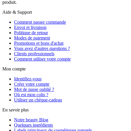
produit.
Aide & Support
Comment passer commande
Envoi et livraison
Politique de retour
Modes de paiement
Promotions et bons d'achat
Vous avez d'autres questions ?
Clients professionnels
Comment utiliser votre compte
Mon compte
Identifiez-vous
Créer votre compte
Mot de passe oublié ?
Où est mon colis ?
Utiliser un chèque-cadeau
En savoir plus
Notre beauty Blog
Quelques ingrédients
Labels principaux de cosmétiques naturels