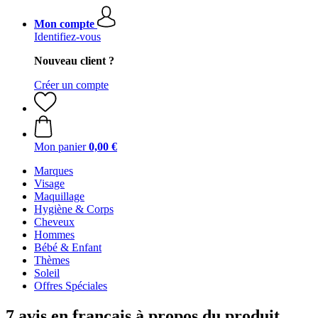
Mon compte
Identifiez-vous
Nouveau client ?
Créer un compte
Mon panier
0,00 €
Marques
Visage
Maquillage
Hygiène & Corps
Cheveux
Hommes
Bébé & Enfant
Thèmes
Soleil
Offres Spéciales
7 avis en français à propos du produit