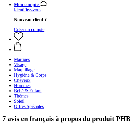
Mon compte
Identifiez-vous
Nouveau client ?
Créer un compte
Marques
Visage
Maquillage
Hygiène & Corps
Cheveux
Hommes
Bébé & Enfant
Thèmes
Soleil
Offres Spéciales
7 avis en français à propos du produit PH