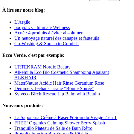
À lire sur notre blog:
L'Argile
bodyotics - Intimate Wellness
Acné : 4 produits à éviter absolument
Un nettoyage naturel des canapés et fauteuils
Co-Washing & Squish to Condish
Ecco Verde, c'est par exemple:
URTEKRAM Nordic Beauty
Alkemilla Eco Bio Cosmetic Shampoing Apaisant
ALKHAIR
MaterNatura Acidic Hair Rinse Geranium Rose
Demmers Teehaus Tisane "Bonne Soirée"
Sylveco Birch Rescue Lip Balm with Betulin
Nouveaux produits:
La Saponaria Crème à Raser & Soin du Visage 2-en-1
FREE! Organics Calming Shower Berry Splash
Tranquillo Plateau de Salle de Bain Rétro
Propolia Infusion Bio Forme & Vitalité