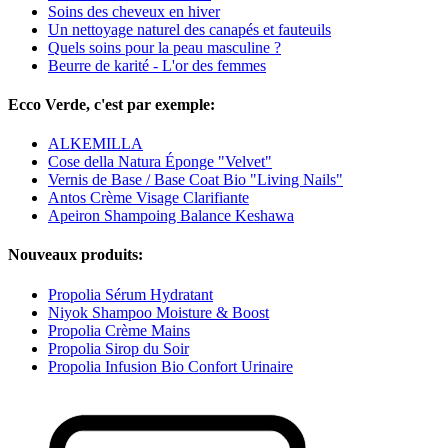
Soins des cheveux en hiver
Un nettoyage naturel des canapés et fauteuils
Quels soins pour la peau masculine ?
Beurre de karité - L'or des femmes
Ecco Verde, c'est par exemple:
ALKEMILLA
Cose della Natura Éponge "Velvet"
Vernis de Base / Base Coat Bio "Living Nails"
Antos Crème Visage Clarifiante
Apeiron Shampoing Balance Keshawa
Nouveaux produits:
Propolia Sérum Hydratant
Niyok Shampoo Moisture & Boost
Propolia Crème Mains
Propolia Sirop du Soir
Propolia Infusion Bio Confort Urinaire