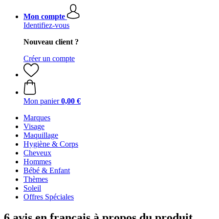
Mon compte
Identifiez-vous
Nouveau client ?
Créer un compte
Mon panier
0,00 €
Marques
Visage
Maquillage
Hygiène & Corps
Cheveux
Hommes
Bébé & Enfant
Thèmes
Soleil
Offres Spéciales
6 avis en français à propos du produit