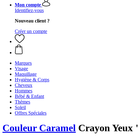
Mon compte
Identifiez-vous
Nouveau client ?
Créer un compte
Marques
Visage
Maquillage
Hygiène & Corps
Cheveux
Hommes
Bébé & Enfant
Thèmes
Soleil
Offres Spéciales
Couleur Caramel
Crayon Yeux 