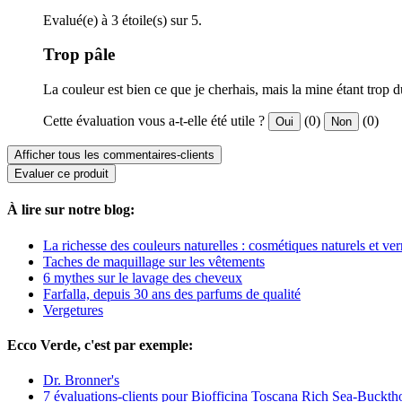
Evalué(e) à 3 étoile(s) sur 5.
Trop pâle
La couleur est bien ce que je cherhais, mais la mine étant trop dur
Cette évaluation vous a-t-elle été utile ?
(0)
(0)
Oui
Non
Afficher tous les commentaires-clients
Evaluer ce produit
À lire sur notre blog:
La richesse des couleurs naturelles : cosmétiques naturels et ver
Taches de maquillage sur les vêtements
6 mythes sur le lavage des cheveux
Farfalla, depuis 30 ans des parfums de qualité
Vergetures
Ecco Verde, c'est par exemple:
Dr. Bronner's
7 évaluations-clients pour Biofficina Toscana Rich Sea-Buckt