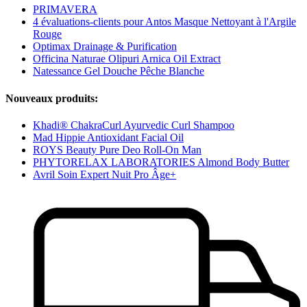
PRIMAVERA
4 évaluations-clients pour Antos Masque Nettoyant à l'Argile
Rouge
Optimax Drainage & Purification
Officina Naturae Olipuri Arnica Oil Extract
Natessance Gel Douche Pêche Blanche
Nouveaux produits:
Khadi® ChakraCurl Ayurvedic Curl Shampoo
Mad Hippie Antioxidant Facial Oil
ROYS Beauty Pure Deo Roll-On Man
PHYTORELAX LABORATORIES Almond Body Butter
Avril Soin Expert Nuit Pro Âge+