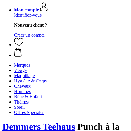
Mon compte
Identifiez-vous
Nouveau client ?
Créer un compte
Marques
Visage
Maquillage
Hygiène & Corps
Cheveux
Hommes
Bébé & Enfant
Thèmes
Soleil
Offres Spéciales
Demmers Teehaus
Punch à la