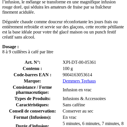
l’infusion, le mélange se transforme en une magnifique infusion
rouge doré, qui séduira les amateurs de fraise par sa fraîcheur
finement acidulée.
Dégustée chaude comme douceur réconfortante les jours frais ou
entièrement refroidie et servie sur des glaçons, cette recette pétillante
est la base idéale pour votre thé glacé maison ou un punch festif
créatif sans alcool.
Dosage :
8 à 9 cuillères à café par litre
Art. N°:
XPI-DT-00-05361
Contenu :
100 g
Code-barres EAN :
9004163053614
Marque:
Demmers Teehaus
Consistance / Forme
Infusion en vrac
pharmaceutique:
Types de Produits:
Infusions & Accessoires
Caractéristiques:
Sans caféine
Conseil de conservation:
Conserver au sec
Format (Infusions):
En vrac
5 minutes, 6 minutes, 7 minutes, 8
Durée d'infusion: