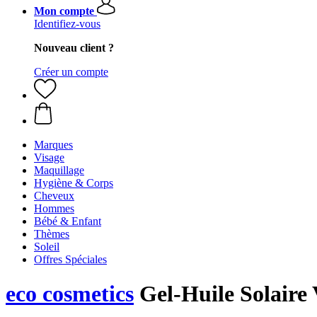
Mon compte
Identifiez-vous
Nouveau client ?
Créer un compte
Marques
Visage
Maquillage
Hygiène & Corps
Cheveux
Hommes
Bébé & Enfant
Thèmes
Soleil
Offres Spéciales
eco cosmetics
Gel-Huile Solaire 