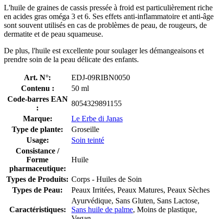
L'huile de graines de cassis pressée à froid est particulièrement riche
en acides gras oméga 3 et 6. Ses effets anti-inflammatoire et anti-âge
sont souvent utilisés en cas de problèmes de peau, de rougeurs, de
dermatite et de peau squameuse.
De plus, l'huile est excellente pour soulager les démangeaisons et
prendre soin de la peau délicate des enfants.
Art. N°:
EDJ-09RIBN0050
Contenu :
50 ml
Code-barres EAN
8054329891155
:
Marque:
Le Erbe di Janas
Type de plante:
Groseille
Usage:
Soin teinté
Consistance /
Forme
Huile
pharmaceutique:
Types de Produits:
Corps - Huiles de Soin
Types de Peau:
Peaux Irritées, Peaux Matures, Peaux Sèches
Ayurvédique, Sans Gluten, Sans Lactose,
Caractéristiques:
Sans huile de palme
, Moins de plastique,
Vegan