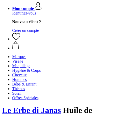
Mon compte
Identifiez-vous
Nouveau client ?
Créer un compte
Marques
Visage
Maquillage
Hygiène & Corps
Cheveux
Hommes
Bébé & Enfant
Thèmes
Soleil
Offres Spéciales
Le Erbe di Janas
Huile de