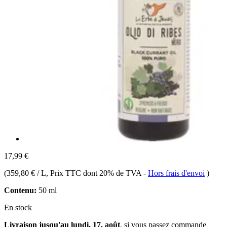
17,99 €
(
359,80 € / L
, Prix TTC dont 20% de TVA
-
Hors frais d'envoi
)
Contenu:
50 ml
En stock
Livraison jusqu'au lundi, 17. août
, si vous passez commande