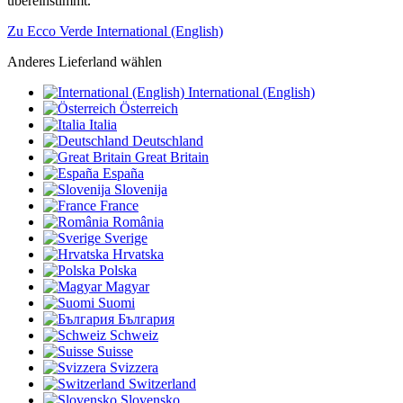
übereinstimmt.
Zu Ecco Verde International (English)
Anderes Lieferland wählen
International (English)
Österreich
Italia
Deutschland
Great Britain
España
Slovenija
France
România
Sverige
Hrvatska
Polska
Magyar
Suomi
България
Schweiz
Suisse
Svizzera
Switzerland
Slovensko