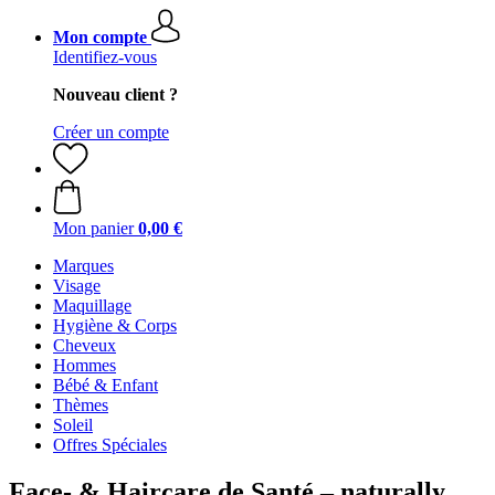
Mon compte
Identifiez-vous
Nouveau client ?
Créer un compte
Mon panier
0,00 €
Marques
Visage
Maquillage
Hygiène & Corps
Cheveux
Hommes
Bébé & Enfant
Thèmes
Soleil
Offres Spéciales
Face- & Haircare de Santé – naturally.