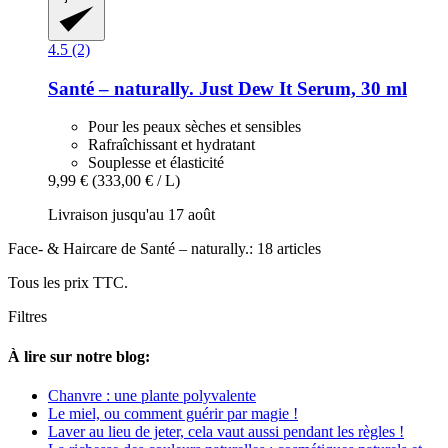
4.5 (2)
Santé – naturally.
Just Dew It Serum, 30 ml
Pour les peaux sèches et sensibles
Rafraîchissant et hydratant
Souplesse et élasticité
9,99 €
(333,00 € / L)
Livraison jusqu'au 17 août
Face- & Haircare de Santé – naturally.: 18 articles
Tous les prix TTC.
Filtres
À lire sur notre blog:
Chanvre : une plante polyvalente
Le miel, ou comment guérir par magie !
Laver au lieu de jeter, cela vaut aussi pendant les règles !