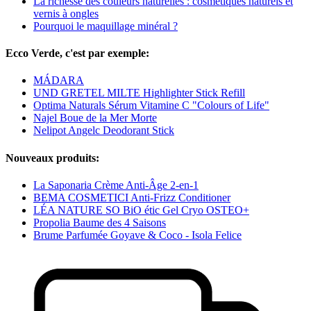
La richesse des couleurs naturelles : cosmétiques naturels et
vernis à ongles
Pourquoi le maquillage minéral ?
Ecco Verde, c'est par exemple:
MÁDARA
UND GRETEL MILTE Highlighter Stick Refill
Optima Naturals Sérum Vitamine C "Colours of Life"
Najel Boue de la Mer Morte
Nelipot Angelc Deodorant Stick
Nouveaux produits:
La Saponaria Crème Anti-Âge 2-en-1
BEMA COSMETICI Anti-Frizz Conditioner
LÉA NATURE SO BiO étic Gel Cryo OSTEO+
Propolia Baume des 4 Saisons
Brume Parfumée Goyave & Coco - Isola Felice