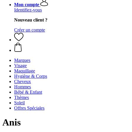
Mon compte
Identifiez-vous
Nouveau client ?
Créer un compte
Marques
Visage
Maquillage
Hygiène & Corps
Cheveux
Hommes
Bébé & Enfant
Thèmes
Soleil
Offres Spéciales
Anis