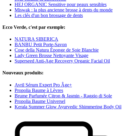
HEJ ORGANIC Sensitive pour peaux sensibles
Miswak : la plus ancienne brosse à dents du monde
Les clés d'un bon brossage de dents
Ecco Verde, c'est par exemple:
NATURA SIBERICA
BANBU Petit Porte-Savon
Cose della Natura Éponge de Soie Blanchie
Lady Green Brosse Nettoyante Visage
Superseed Anti-Age Recovery Organic Facial Oil
Nouveaux produits:
Avril Sérum Expert Pro Âge+
Propolia Baume à Lèvres
Brume Parfumée Citron & Jasmin - Raggio di Sole
Propolia Baume Universel
Kerala Summer Glow Ayurvedic Shimmering Body Oil