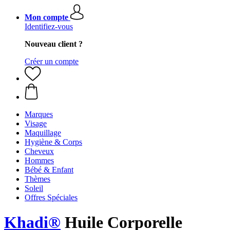
Mon compte
Identifiez-vous
Nouveau client ?
Créer un compte
Marques
Visage
Maquillage
Hygiène & Corps
Cheveux
Hommes
Bébé & Enfant
Thèmes
Soleil
Offres Spéciales
Khadi®
Huile Corporelle