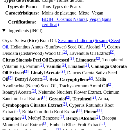
Types de Produits:
Corps - Huiles de Soin
Types de Peau:
Tous Types de Peaux
Caractéristiques:
Moins de plastique, Mixte, Vegan
BDIH - Cosmos Natural
,
Vegan (sans
Certifications:
certificat)
Ingrédients (INCI)
Oryza Sativa (Rice) Bran Oil,
Sesamum Indicum (Sesame) Seed
[1]
Oil
, Helianthus Annus (Sunflower) Seed Oil, Alcohol
, Cedrus
[2]
[2]
Deodara (Cedarwood) Wood Oil
, Lavendula Oil Extract
,
[2]
[2]
Citrus Sinensis Peel Oil Expressed
,
Limonene
, Tocopherol
[2]
[2]
[2]
(Vitamin E), Parfum
,
Vanillin
,
Linalool
,
Cananga Odorata
[2]
[2]
Oil Extract
,
Linalyl Acetate
, Daucus Carota Sativa Seed
[2]
[2]
[2]
Oil
, Benzyl Acetate
,
Beta-Caryophyllene
, Melia
[2]
Azadirachta (Neem) Seed Oil, Trachyspermum Ammi Oil
,
[2]
Isoamyl Acetate
, Nelumbo Nucifera Flower Extract, Ocimum
[3]
[2]
[2]
Sanctum Leaf Extract
,
Geraniol
,
Terpineol
, Aqua,
[3]
Cymbopogon Citratus Extract
, Cyperus Rotundus Root
[3]
[3]
[2]
Extract
, Rubia Cordifolia Root Extract
,
Pinene
,
[2]
[2]
[2]
Camphor
, Methyl Benzoate
,
Benzyl Alcohol
, Bacopa
[3]
[3]
Monnieri Leaf Extract
, Embelia Ribes Fruit Extract
,
[3]