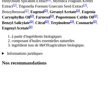
Hedychium Spicatum Extract
, Myristica Fragrans Kernel
[3]
[3]
Extract
, Trigonella Foenum Graecum Seed Extract
,
[2]
[2]
[2]
Benzylbenzoat
,
Eugenol
,
Geranyl Acetate
,
Eugenia
[2]
[2]
[2]
Caryophyllus Oil
,
Farnesol
,
Pogostemon Cablin Oil
,
[2]
[2]
[2]
[2]
Benzyl Salicylate
,
Citral
,
Terpinolene
,
Coumarin
,
[2]
Eugenyl Acetate
à partir d'ingrédients biologiques
composant d'huiles essentielles naturelles
ingrédient issu de l&#39;agriculture biologique.
Informations juridiques
Nos recommandations