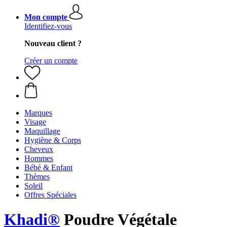
Mon compte
Identifiez-vous
Nouveau client ?
Créer un compte
Marques
Visage
Maquillage
Hygiène & Corps
Cheveux
Hommes
Bébé & Enfant
Thèmes
Soleil
Offres Spéciales
Khadi®
Poudre Végétale