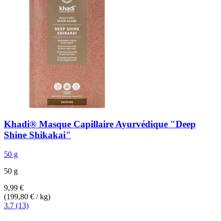
Khadi®
Masque Capillaire Ayurvédique "Deep
Shine Shikakai"
50 g
50 g
9,99 €
(199,80 € / kg)
3.7 (13)