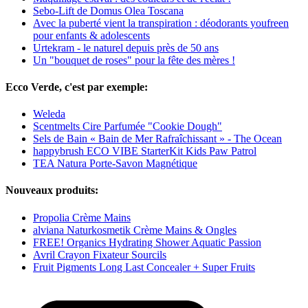
Sebo-Lift de Domus Olea Toscana
Avec la puberté vient la transpiration : déodorants youfreen
pour enfants & adolescents
Urtekram - le naturel depuis près de 50 ans
Un "bouquet de roses" pour la fête des mères !
Ecco Verde, c'est par exemple:
Weleda
Scentmelts Cire Parfumée "Cookie Dough"
Sels de Bain « Bain de Mer Rafraîchissant » - The Ocean
happybrush ECO VIBE StarterKit Kids Paw Patrol
TEA Natura Porte-Savon Magnétique
Nouveaux produits:
Propolia Crème Mains
alviana Naturkosmetik Crème Mains & Ongles
FREE! Organics Hydrating Shower Aquatic Passion
Avril Crayon Fixateur Sourcils
Fruit Pigments Long Last Concealer + Super Fruits