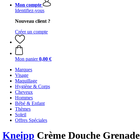
Mon compte
Identifiez-vous
Nouveau client ?
Créer un compte
Mon panier
0,00 €
Marques
Visage
Maquillage
Hygiène & Corps
Cheveux
Hommes
Bébé & Enfant
Thèmes
Soleil
Offres Spéciales
Kneipp
Crème Douche Grenade 