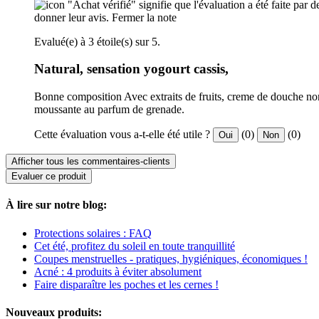
"Achat vérifié" signifie que l'évaluation a été faite par
donner leur avis.
Fermer la note
Evalué(e) à 3 étoile(s) sur 5.
Natural, sensation yogourt cassis,
Bonne composition Avec extraits de fruits, creme de douche non 
moussante au parfum de grenade.
Cette évaluation vous a-t-elle été utile ?
(0)
(0)
Oui
Non
Afficher tous les commentaires-clients
Evaluer ce produit
À lire sur notre blog:
Protections solaires : FAQ
Cet été, profitez du soleil en toute tranquillité
Coupes menstruelles - pratiques, hygiéniques, économiques !
Acné : 4 produits à éviter absolument
Faire disparaître les poches et les cernes !
Nouveaux produits: