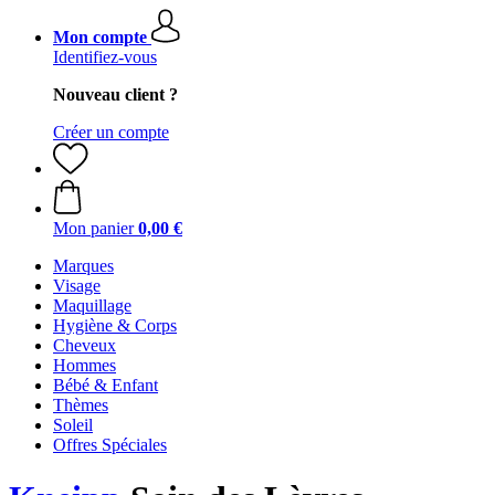
Mon compte
Identifiez-vous
Nouveau client ?
Créer un compte
Mon panier
0,00 €
Marques
Visage
Maquillage
Hygiène & Corps
Cheveux
Hommes
Bébé & Enfant
Thèmes
Soleil
Offres Spéciales