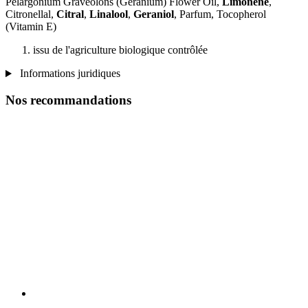
Pelargonium Graveolons (Geranium) Flower Oil,
Limonene
,
Citronellal,
Citral
,
Linalool
,
Geraniol
, Parfum, Tocopherol
(Vitamin E)
issu de l'agriculture biologique contrôlée
Informations juridiques
Nos recommandations