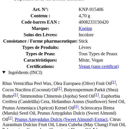
Art. N°:
KNP-915406
Contenu :
4,70 g
Code-barres EAN :
4008233150420
Marque:
Kneipp
Soins des Lèvres:
Incolore
Consistance / Forme pharmaceutique:
Stick
Types de Produits:
Lèvres
Types de Peau:
Tous Types de Peaux
Caractéristiques:
Mixte, Vegan
Certifications:
Vegan (sans certificat)
Ingrédients (INCI)
[1]
Rhus Verniciflua Peel Wax, Olea Europaea (Olive) Fruit Oil
,
[1]
Cocos Nucifera (Coconut) Oil
, Butyrospermum Parkii (Shea)
[1]
[1]
Butter
, Simmondsia Chinensis (Jojoba) Seed Oil
, Euphorbia
Cerifera (Candelilla) Cera, Helianthus Annus (Sunflower) Seed Oil,
[1]
Prunus Armeniaca (Apricot) Kernel Oil
, Sclerocarya Birrea
(Marula) Seed Oil, Prunus Amygdalus Dulcis (Sweet Almond)
[1]
Oil
,
Prunus Amygdalus Dulcis (Sweet Almond) Extract
, Citrus
Aurantium Dulcius Fruit Oil, Litsea Cubeba (May Chang) Fruit Oil,