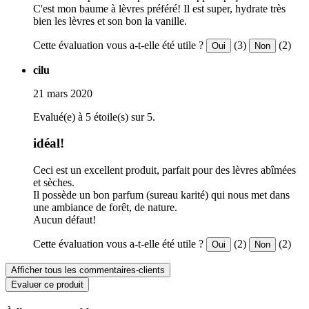
C'est mon baume à lèvres préféré! Il est super, hydrate très
bien les lèvres et son bon la vanille.
Cette évaluation vous a-t-elle été utile ?
(3)
(2)
Oui
Non
cilu
21 mars 2020
Evalué(e) à 5 étoile(s) sur 5.
idéal!
Ceci est un excellent produit, parfait pour des lèvres abîmées
et sèches.
Il possède un bon parfum (sureau karité) qui nous met dans
une ambiance de forêt, de nature.
Aucun défaut!
Cette évaluation vous a-t-elle été utile ?
(2)
(2)
Oui
Non
Afficher tous les commentaires-clients
Evaluer ce produit