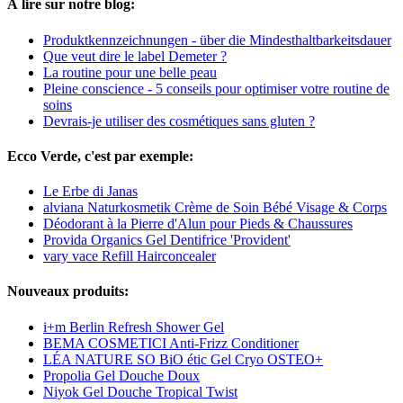
À lire sur notre blog:
Produktkennzeichnungen - über die Mindesthaltbarkeitsdauer
Que veut dire le label Demeter ?
La routine pour une belle peau
Pleine conscience - 5 conseils pour optimiser votre routine de
soins
Devrais-je utiliser des cosmétiques sans gluten ?
Ecco Verde, c'est par exemple:
Le Erbe di Janas
alviana Naturkosmetik Crème de Soin Bébé Visage & Corps
Déodorant à la Pierre d'Alun pour Pieds & Chaussures
Provida Organics Gel Dentifrice 'Provident'
vary vace Refill Hairconcealer
Nouveaux produits:
i+m Berlin Refresh Shower Gel
BEMA COSMETICI Anti-Frizz Conditioner
LÉA NATURE SO BiO étic Gel Cryo OSTEO+
Propolia Gel Douche Doux
Niyok Gel Douche Tropical Twist