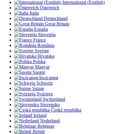
International (English)
Österreich
Italia
Deutschland
Great Britain
España
Slovenija
France
România
Sverige
Hrvatska
Polska
Magyar
Suomi
България
Schweiz
Suisse
Svizzera
Switzerland
Slovensko
Česká republika
Ireland
Nederland
Belgique
België