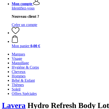
Mon compte
Identifiez-vous
Nouveau client ?
Créer un compte
Mon panier
0,00 €
Marques
Visage
Maquillage
Hygiène & Corps
Cheveux
Hommes
Bébé & Enfant
Thèmes
Soleil
Offres Spéciales
Lavera
Hydro Refresh Body Lot