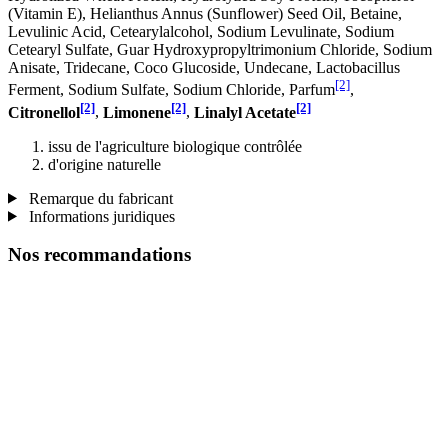
(Vitamin E), Helianthus Annus (Sunflower) Seed Oil, Betaine,
Levulinic Acid, Cetearylalcohol, Sodium Levulinate, Sodium
Cetearyl Sulfate, Guar Hydroxypropyltrimonium Chloride, Sodium
Anisate, Tridecane, Coco Glucoside, Undecane, Lactobacillus
[2]
Ferment, Sodium Sulfate, Sodium Chloride, Parfum
,
[2]
[2]
[2]
Citronellol
,
Limonene
,
Linalyl Acetate
issu de l'agriculture biologique contrôlée
d'origine naturelle
Remarque du fabricant
Informations juridiques
Nos recommandations