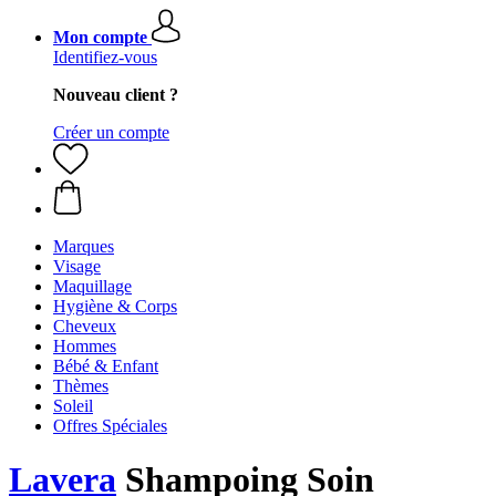
Mon compte
Identifiez-vous
Nouveau client ?
Créer un compte
Marques
Visage
Maquillage
Hygiène & Corps
Cheveux
Hommes
Bébé & Enfant
Thèmes
Soleil
Offres Spéciales
Lavera
Shampoing Soin