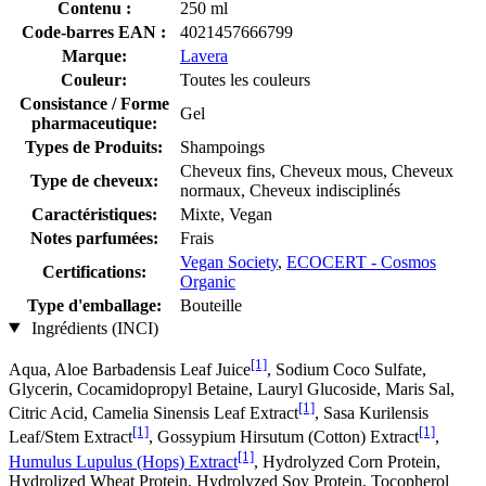
Contenu :
250 ml
Code-barres EAN :
4021457666799
Marque:
Lavera
Couleur:
Toutes les couleurs
Consistance / Forme
Gel
pharmaceutique:
Types de Produits:
Shampoings
Cheveux fins, Cheveux mous, Cheveux
Type de cheveux:
normaux, Cheveux indisciplinés
Caractéristiques:
Mixte, Vegan
Notes parfumées:
Frais
Vegan Society
,
ECOCERT - Cosmos
Certifications:
Organic
Type d'emballage:
Bouteille
Ingrédients (INCI)
[1]
Aqua, Aloe Barbadensis Leaf Juice
, Sodium Coco­ Sulfate,
Glycerin, Cocamidopropyl Betaine, Lauryl Glucoside, Maris Sal,
[1]
Citric Acid, Camelia Sinensis Leaf Extract
, Sasa Kurilensis
[1]
[1]
Leaf/Stem Extract
, Gossypium Hirsutum (Cotton) Extract
,
[1]
Humulus Lupulus (Hops) Extract
, Hydrolyzed Corn Protein,
Hydrolized Wheat Protein, Hydrolyzed Soy Protein, Tocopherol