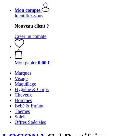
Mon compte
Identifiez-vous
Nouveau client ?
Créer un compte
Mon panier
0,00 €
Marques
Visage
Maquillage
Hygiène & Corps
Cheveux
Hommes
Bébé & Enfant
Thèmes
Soleil
Offres Spéciales