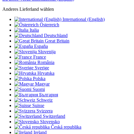
Anderes Lieferland wählen
International (English)
Österreich
Italia
Deutschland
Great Britain
España
Slovenija
France
România
Sverige
Hrvatska
Polska
Magyar
Suomi
България
Schweiz
Suisse
Svizzera
Switzerland
Slovensko
Česká republika
Ireland