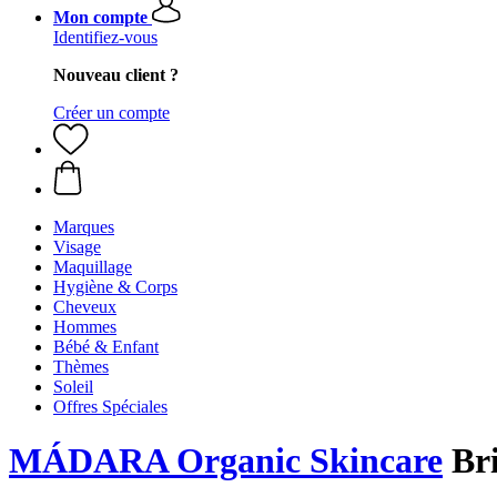
Mon compte
Identifiez-vous
Nouveau client ?
Créer un compte
Marques
Visage
Maquillage
Hygiène & Corps
Cheveux
Hommes
Bébé & Enfant
Thèmes
Soleil
Offres Spéciales
MÁDARA Organic Skincare
Bri