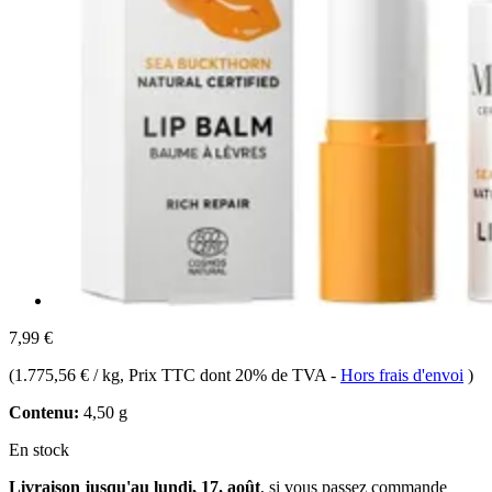
7,99 €
(
1.775,56 € / kg
, Prix TTC dont 20% de TVA
-
Hors frais d'envoi
)
Contenu:
4,50 g
En stock
Livraison jusqu'au lundi, 17. août
, si vous passez commande