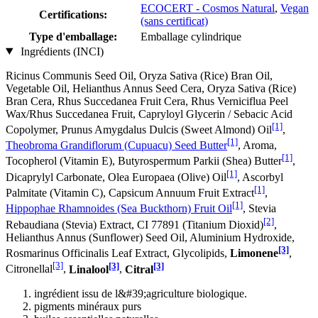
ECOCERT - Cosmos Natural
,
Vegan
Certifications:
(sans certificat)
Type d'emballage:
Emballage cylindrique
Ingrédients (INCI)
Ricinus Communis Seed Oil, Oryza Sativa (Rice) Bran Oil,
Vegetable Oil, Helianthus Annus Seed Cera, Oryza Sativa (Rice)
Bran Cera, Rhus Succedanea Fruit Cera, Rhus Verniciflua Peel
Wax/Rhus Succedanea Fruit, Capryloyl Glycerin / Sebacic Acid
[1]
Copolymer, Prunus Amygdalus Dulcis (Sweet Almond) Oil
,
[1]
Theobroma Grandiflorum (Cupuacu) Seed Butter
, Aroma,
[1]
Tocopherol (Vitamin E), Butyrospermum Parkii (Shea) Butter
,
[1]
Dicaprylyl Carbonate, Olea Europaea (Olive) Oil
, Ascorbyl
[1]
Palmitate (Vitamin C), Capsicum Annuum Fruit Extract
,
[1]
Hippophae Rhamnoides (Sea Buckthorn) Fruit Oil
, Stevia
[2]
Rebaudiana (Stevia) Extract, CI 77891 (Titanium Dioxid)
,
Helianthus Annus (Sunflower) Seed Oil, Aluminium Hydroxide,
[3]
Rosmarinus Officinalis Leaf Extract, Glycolipids,
Limonene
,
[3]
[3]
[3]
Citronellal
,
Linalool
,
Citral
ingrédient issu de l&#39;agriculture biologique.
pigments minéraux purs