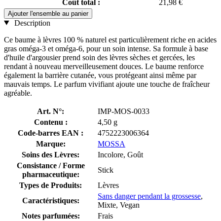
Coût total :
21,98 €
Ajouter l'ensemble au panier
Description
Ce baume à lèvres 100 % naturel est particulièrement riche en acides
gras oméga-3 et oméga-6, pour un soin intense. Sa formule à base
d'huile d'argousier prend soin des lèvres sèches et gercées, les
rendant à nouveau merveilleusement douces. Le baume renforce
également la barrière cutanée, vous protégeant ainsi même par
mauvais temps. Le parfum vivifiant ajoute une touche de fraîcheur
agréable.
Art. N°:
IMP-MOS-0033
Contenu :
4,50 g
Code-barres EAN :
4752223006364
Marque:
MOSSA
Soins des Lèvres:
Incolore, Goût
Consistance / Forme
Stick
pharmaceutique:
Types de Produits:
Lèvres
Sans danger pendant la grossesse
,
Caractéristiques:
Mixte, Vegan
Notes parfumées:
Frais