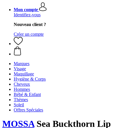
Mon compte
Identifiez-vous
Nouveau client ?
Créer un compte
Marques
Visage
Maquillage
Hygiène & Corps
Cheveux
Hommes
Bébé & Enfant
Thèmes
Soleil
Offres Spéciales
MOSSA
Sea Buckthorn Lip