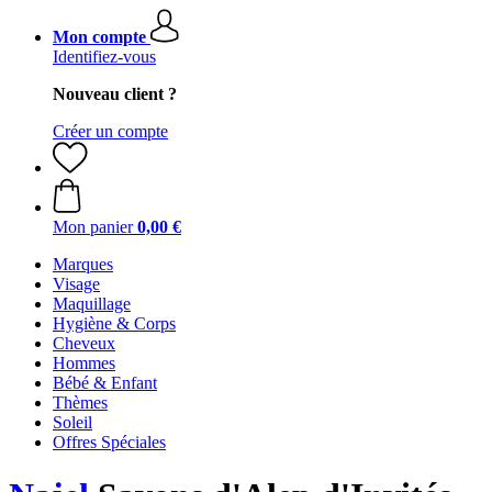
Mon compte
Identifiez-vous
Nouveau client ?
Créer un compte
Mon panier
0,00 €
Marques
Visage
Maquillage
Hygiène & Corps
Cheveux
Hommes
Bébé & Enfant
Thèmes
Soleil
Offres Spéciales