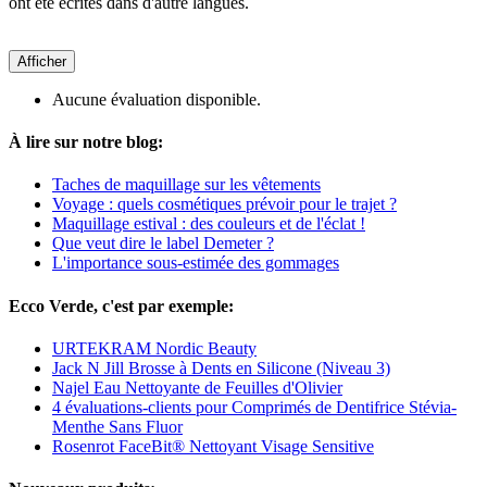
ont été écrites dans d'autre langues.
Afficher
Aucune évaluation disponible.
À lire sur notre blog:
Taches de maquillage sur les vêtements
Voyage : quels cosmétiques prévoir pour le trajet ?
Maquillage estival : des couleurs et de l'éclat !
Que veut dire le label Demeter ?
L'importance sous-estimée des gommages
Ecco Verde, c'est par exemple:
URTEKRAM Nordic Beauty
Jack N Jill Brosse à Dents en Silicone (Niveau 3)
Najel Eau Nettoyante de Feuilles d'Olivier
4 évaluations-clients pour Comprimés de Dentifrice Stévia-
Menthe Sans Fluor
Rosenrot FaceBit® Nettoyant Visage Sensitive