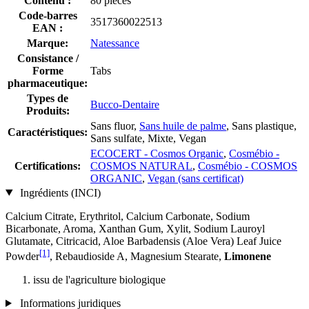
Contenu :
80 pièces
Code-barres
3517360022513
EAN :
Marque:
Natessance
Consistance /
Forme
Tabs
pharmaceutique:
Types de
Bucco-Dentaire
Produits:
Sans fluor,
Sans huile de palme
, Sans plastique,
Caractéristiques:
Sans sulfate, Mixte, Vegan
ECOCERT - Cosmos Organic
,
Cosmébio -
Certifications:
COSMOS NATURAL
,
Cosmébio - COSMOS
ORGANIC
,
Vegan (sans certificat)
Ingrédients (INCI)
Calcium Citrate, Erythritol, Calcium Carbonate, Sodium
Bicarbonate, Aroma, Xanthan Gum, Xylit, Sodium Lauroyl
Glutamate, Citricacid, Aloe Barbadensis (Aloe Vera) Leaf Juice
[1]
Powder
, Rebaudioside A, Magnesium Stearate,
Limonene
issu de l'agriculture biologique
Informations juridiques