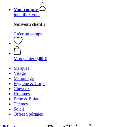
Mon compte
Identifiez-vous
Nouveau client ?
Créer un compte
Mon panier
0,00 €
Marques
Visage
Maquillage
Hygiène & Corps
Cheveux
Hommes
Bébé & Enfant
Thèmes
Soleil
Offres Spéciales