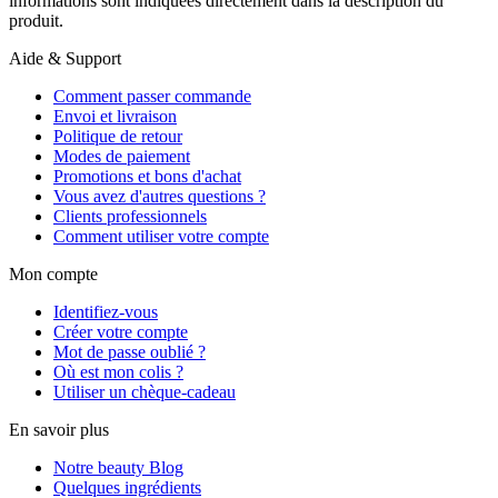
informations sont indiquées directement dans la description du
produit.
Aide & Support
Comment passer commande
Envoi et livraison
Politique de retour
Modes de paiement
Promotions et bons d'achat
Vous avez d'autres questions ?
Clients professionnels
Comment utiliser votre compte
Mon compte
Identifiez-vous
Créer votre compte
Mot de passe oublié ?
Où est mon colis ?
Utiliser un chèque-cadeau
En savoir plus
Notre beauty Blog
Quelques ingrédients