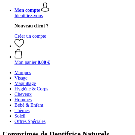
Mon compte
Identifiez-vous
Nouveau client ?
Créer un compte
Mon panier
0,00 €
Marques
Visage
Maquillage
Hygiène & Corps
Cheveux
Hommes
Bébé & Enfant
Thèmes
Soleil
Offres Spéciales
Comprimés de Dentifrice Naturels