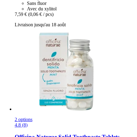
Sans fluor
Avec du xylitol
7,59 €
(0,06 € / pcs)
Livraison jusqu'au 18 août
2 options
4.8 (8)
Officina Naturae
Solid Toothpaste Tablets,