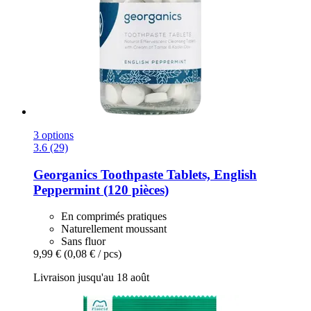
3 options
3.6 (29)
Georganics
Toothpaste Tablets, English
Peppermint (120 pièces)
En comprimés pratiques
Naturellement moussant
Sans fluor
9,99 €
(0,08 € / pcs)
Livraison jusqu'au 18 août