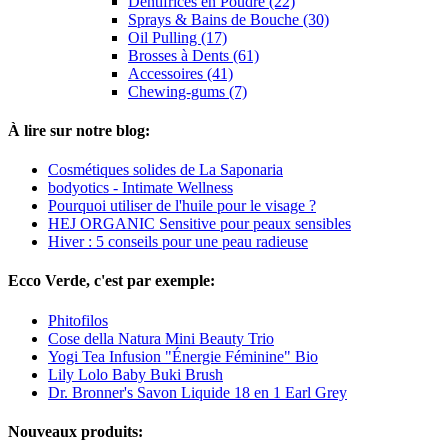
Dentifrices en Poudre (22)
Sprays & Bains de Bouche (30)
Oil Pulling (17)
Brosses à Dents (61)
Accessoires (41)
Chewing-gums (7)
À lire sur notre blog:
Cosmétiques solides de La Saponaria
bodyotics - Intimate Wellness
Pourquoi utiliser de l'huile pour le visage ?
HEJ ORGANIC Sensitive pour peaux sensibles
Hiver : 5 conseils pour une peau radieuse
Ecco Verde, c'est par exemple:
Phitofilos
Cose della Natura Mini Beauty Trio
Yogi Tea Infusion "Énergie Féminine" Bio
Lily Lolo Baby Buki Brush
Dr. Bronner's Savon Liquide 18 en 1 Earl Grey
Nouveaux produits: