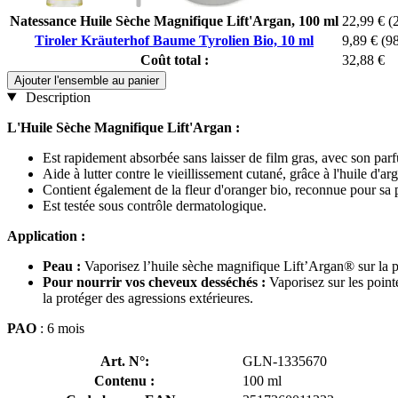
Natessance Huile Sèche Magnifique Lift'Argan, 100 ml
22,99 €
(
Tiroler Kräuterhof Baume Tyrolien Bio, 10 ml
9,89 €
(98
Coût total :
32,88 €
Ajouter l'ensemble au panier
Description
L'Huile Sèche Magnifique Lift'Argan :
Est rapidement absorbée sans laisser de film gras, avec son parf
Aide à lutter contre le vieillissement cutané, grâce à l'huile d'
Contient également de la fleur d'oranger bio, reconnue pour sa pr
Est testée sous contrôle dermatologique.
Application :
Peau :
Vaporisez l’huile sèche magnifique Lift’Argan® sur la pe
Pour nourrir vos cheveux desséchés :
Vaporisez sur les poin
la protéger des agressions extérieures.
PAO
: 6 mois
Art. N°:
GLN-1335670
Contenu :
100 ml