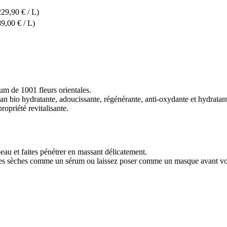
229,90 € / L)
9,00 € / L)
um de 1001 fleurs orientales.
argan bio hydratante, adoucissante, régénérante, anti-oxydante et hydratan
opriété revitalisante.
au et faites pénétrer en massant délicatement.
tes sèches comme un sérum ou laissez poser comme un masque avant vo