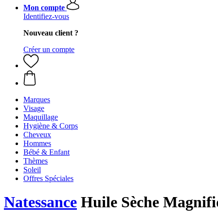
Mon compte
Identifiez-vous
Nouveau client ?
Créer un compte
Marques
Visage
Maquillage
Hygiène & Corps
Cheveux
Hommes
Bébé & Enfant
Thèmes
Soleil
Offres Spéciales
Natessance
Huile Sèche Magnifi