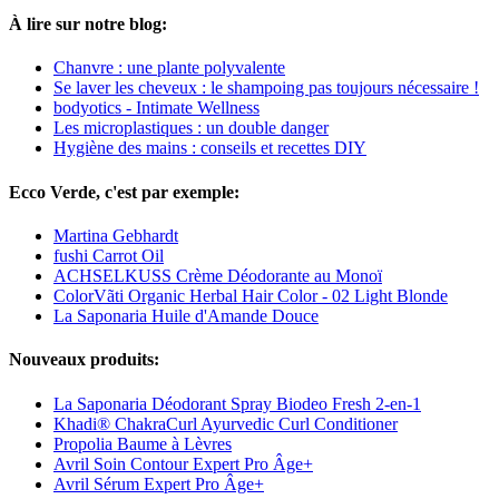
À lire sur notre blog:
Chanvre : une plante polyvalente
Se laver les cheveux : le shampoing pas toujours nécessaire !
bodyotics - Intimate Wellness
Les microplastiques : un double danger
Hygiène des mains : conseils et recettes DIY
Ecco Verde, c'est par exemple:
Martina Gebhardt
fushi Carrot Oil
ACHSELKUSS Crème Déodorante au Monoï
ColorVãti Organic Herbal Hair Color - 02 Light Blonde
La Saponaria Huile d'Amande Douce
Nouveaux produits:
La Saponaria Déodorant Spray Biodeo Fresh 2-en-1
Khadi® ChakraCurl Ayurvedic Curl Conditioner
Propolia Baume à Lèvres
Avril Soin Contour Expert Pro Âge+
Avril Sérum Expert Pro Âge+