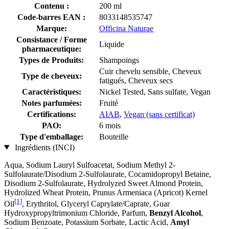
Contenu :
200 ml
Code-barres EAN :
8033148535747
Marque:
Officina Naturae
Consistance / Forme
Liquide
pharmaceutique:
Types de Produits:
Shampoings
Cuir chevelu sensible, Cheveux
Type de cheveux:
fatigués, Cheveux secs
Caractéristiques:
Nickel Tested, Sans sulfate, Vegan
Notes parfumées:
Fruité
Certifications:
AIAB
,
Vegan (sans certificat)
PAO:
6 mois
Type d'emballage:
Bouteille
Ingrédients (INCI)
Aqua, Sodium Lauryl Sulfoacetat, Sodium Methyl 2-
Sulfolaurate/Disodium 2-Sulfolaurate, Cocamidopropyl Betaine,
Disodium 2-Sulfolaurate, Hydrolyzed Sweet Almond Protein,
Hydrolized Wheat Protein, Prunus Armeniaca (Apricot) Kernel
[1]
Oil
, Erythritol, Glyceryl Caprylate/Caprate, Guar
Hydroxypropyltrimonium Chloride, Parfum,
Benzyl Alcohol
,
Sodium Benzoate, Potassium Sorbate, Lactic Acid,
Amyl