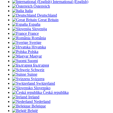
International (English)
Österreich
Italia
Deutschland
Great Britain
España
Slovenija
France
România
Sverige
Hrvatska
Polska
Magyar
Suomi
България
Schweiz
Suisse
Svizzera
Switzerland
Slovensko
Česká republika
Ireland
Nederland
Belgique
België