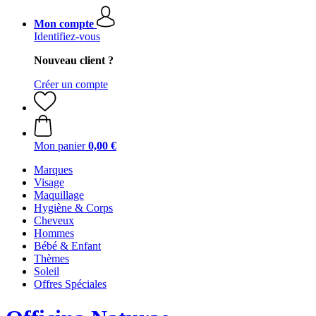
Mon compte
Identifiez-vous
Nouveau client ?
Créer un compte
Mon panier
0,00 €
Marques
Visage
Maquillage
Hygiène & Corps
Cheveux
Hommes
Bébé & Enfant
Thèmes
Soleil
Offres Spéciales