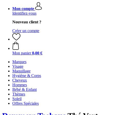
Mon compte
Identifiez-vous
Nouveau client ?
Créer un compte
Mon panier
0,00 €
Marques
Visage
Maquillage
Hygiène & Corps
Cheveux
Hommes
Bébé & Enfant
Thèmes
Soleil
Offres Spéciales