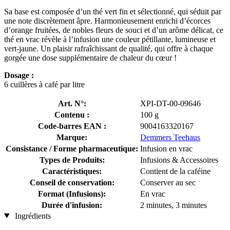
Sa base est composée d’un thé vert fin et sélectionné, qui séduit par
une note discrètement âpre. Harmonieusement enrichi d’écorces
d’orange fruitées, de nobles fleurs de souci et d’un arôme délicat, ce
thé en vrac révèle à l’infusion une couleur pétillante, lumineuse et
vert-jaune. Un plaisir rafraîchissant de qualité, qui offre à chaque
gorgée une dose supplémentaire de chaleur du cœur !
Dosage :
6 cuillères à café par litre
Art. N°:
XPI-DT-00-09646
Contenu :
100 g
Code-barres EAN :
9004163320167
Marque:
Demmers Teehaus
Consistance / Forme pharmaceutique:
Infusion en vrac
Types de Produits:
Infusions & Accessoires
Caractéristiques:
Contient de la caféine
Conseil de conservation:
Conserver au sec
Format (Infusions):
En vrac
Durée d'infusion:
2 minutes, 3 minutes
Ingrédients