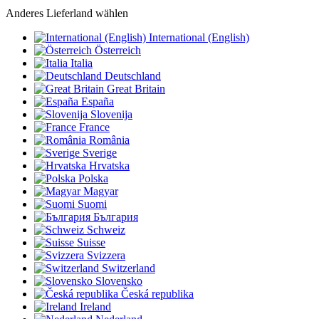
Anderes Lieferland wählen
International (English)
Österreich
Italia
Deutschland
Great Britain
España
Slovenija
France
România
Sverige
Hrvatska
Polska
Magyar
Suomi
България
Schweiz
Suisse
Svizzera
Switzerland
Slovensko
Česká republika
Ireland