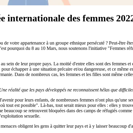
ée internationale des femmes 202
e ou de votre appartenance à un groupe ethnique persécuté ? Peut-être
c'est pourquoi du 8 au 10 Mars, nous soutenons l'initiative "Femmes réf
 au sein de leur propre pays. La moitié d'entre elles sont des femmes et 
ution pour échapper à une situation précaire et/ou dangereuse, et ce mê
Birmanie. Dans de nombreux cas, les femmes et les filles sont même celle
 Une réalité que les pays développés ne reconnaissent hélas que difficil
d'avenir pour leurs enfants, de nombreuses femmes n'ont plus qu'une seul
où tout est possible". Là-bas, tout serait mieux pour elles : elles y trou
que beaucoup se retrouvent bloquées dans des camps de réfugiés comme Mo
exploitation sexuelle.
 menaces obligent les gens à quitter leur pays et à y laisser beaucoup d'