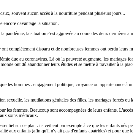
caux, souvent aucun accès à la nourriture pendant plusieurs jours...
 encore davantage la situation.
 la pandémie, la situation s'est aggravée au cours des deux dernières an
oir ont complètement disparu et de nombreuses femmes ont perdu leurs m
 due au coronavirus. Là où la pauvreté augmente, les mariages forcés, 
onde ont dû abandonner leurs études et se mettre à travailler à la plac
 que les hommes : engagement politique, croyance ou appartenance à un 
on sexuelle, les mutilations génitales des filles, les mariages forcés ou
 pour les femmes. Beaucoup sont accompagnées de leurs enfants. L'accès
s aux soins médicaux.
sentiel sur ce plan : ils veillent par exemple à ce que les enfants nés p
ité aux enfants (afin qu'il n'y ait pas d'enfants apatrides) et pour que