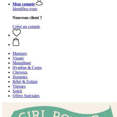
Mon compte
Identifiez-vous
Nouveau client ?
Créer un compte
Marques
Visage
Maquillage
Hygiène & Corps
Cheveux
Hommes
Bébé & Enfant
Thèmes
Soleil
Offres Spéciales