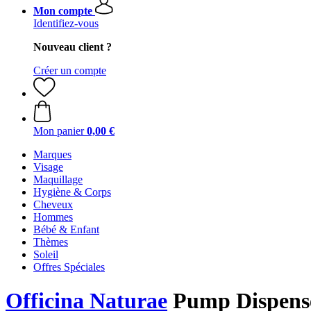
Mon compte
Identifiez-vous
Nouveau client ?
Créer un compte
Mon panier
0,00 €
Marques
Visage
Maquillage
Hygiène & Corps
Cheveux
Hommes
Bébé & Enfant
Thèmes
Soleil
Offres Spéciales
Officina Naturae
Pump Dispenser