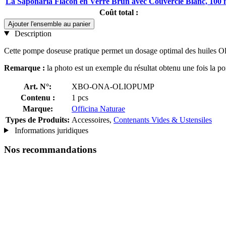
La Saponaria Flacon en Verre Brun avec Couvercle Blanc, 100 
Coût total :
Ajouter l'ensemble au panier
Description
Cette pompe doseuse pratique permet un dosage optimal des huiles Olipur
Remarque :
la photo est un exemple du résultat obtenu une fois la po
Art. N°:
XBO-ONA-OLIOPUMP
Contenu :
1 pcs
Marque:
Officina Naturae
Types de Produits:
Accessoires,
Contenants Vides & Ustensiles
Informations juridiques
Nos recommandations