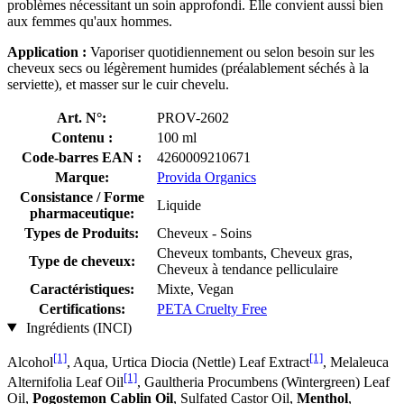
problèmes nécessitant un soin approfondi. Elle convient aussi bien
aux femmes qu'aux hommes.
Application :
Vaporiser quotidiennement ou selon besoin sur les
cheveux secs ou légèrement humides (préalablement séchés à la
serviette), et masser sur le cuir chevelu.
Art. N°:
PROV-2602
Contenu :
100 ml
Code-barres EAN :
4260009210671
Marque:
Provida Organics
Consistance / Forme
Liquide
pharmaceutique:
Types de Produits:
Cheveux - Soins
Cheveux tombants, Cheveux gras,
Type de cheveux:
Cheveux à tendance pelliculaire
Caractéristiques:
Mixte, Vegan
Certifications:
PETA Cruelty Free
Ingrédients (INCI)
[1]
[1]
Alcohol
, Aqua, Urtica Diocia (Nettle) Leaf Extract
, Melaleuca
[1]
Alternifolia Leaf Oil
, Gaultheria Procumbens (Wintergreen) Leaf
Oil,
Pogostemon Cablin Oil
, Sulfated Castor Oil,
Menthol
,