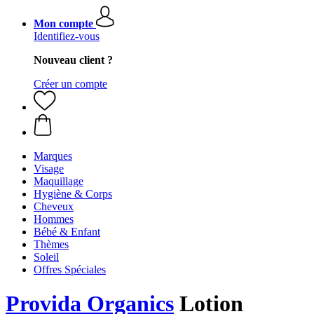
Mon compte
Identifiez-vous
Nouveau client ?
Créer un compte
Marques
Visage
Maquillage
Hygiène & Corps
Cheveux
Hommes
Bébé & Enfant
Thèmes
Soleil
Offres Spéciales
Provida Organics
Lotion