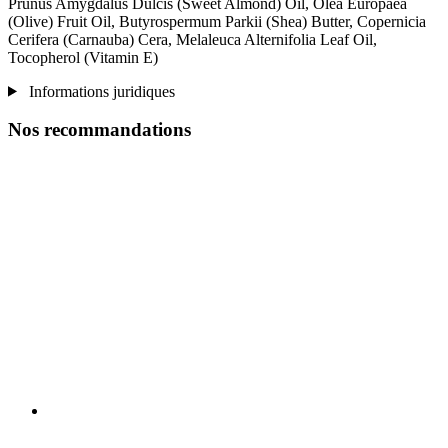
Prunus Amygdalus Dulcis (Sweet Almond) Oil, Olea Europaea
(Olive) Fruit Oil, Butyrospermum Parkii (Shea) Butter, Copernicia
Cerifera (Carnauba) Cera, Melaleuca Alternifolia Leaf Oil,
Tocopherol (Vitamin E)
Informations juridiques
Nos recommandations