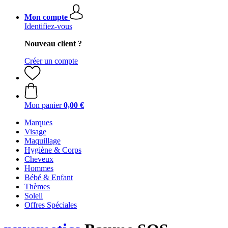
Mon compte
Identifiez-vous
Nouveau client ?
Créer un compte
Mon panier
0,00 €
Marques
Visage
Maquillage
Hygiène & Corps
Cheveux
Hommes
Bébé & Enfant
Thèmes
Soleil
Offres Spéciales