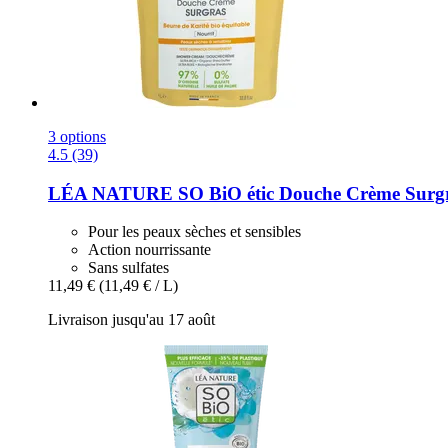
3 options
4.5 (39)
LÉA NATURE SO BiO étic
Douche Crème Surgra
Pour les peaux sèches et sensibles
Action nourrissante
Sans sulfates
11,49 €
(11,49 € / L)
Livraison jusqu'au 17 août