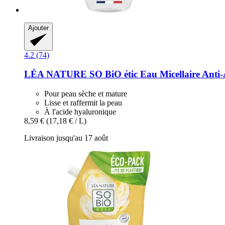
Ajouter
4.2 (74)
LÉA NATURE SO BiO étic
Eau Micellaire Anti-​
Pour peau sèche et mature
Lisse et raffermit la peau
À l'acide hyaluronique
8,59 €
(17,18 € / L)
Livraison jusqu'au 17 août