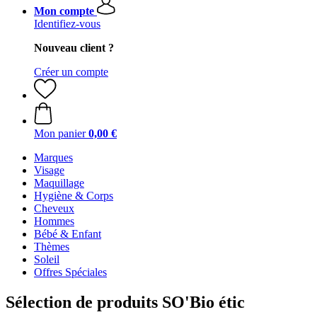
Mon compte
Identifiez-vous
Nouveau client ?
Créer un compte
Mon panier
0,00 €
Marques
Visage
Maquillage
Hygiène & Corps
Cheveux
Hommes
Bébé & Enfant
Thèmes
Soleil
Offres Spéciales
Sélection de produits SO'Bio étic