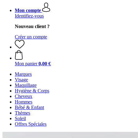
Mon compte
Identifiez-vous
Nouveau client ?
Créer un compte
Mon panier
0,00 €
Marques
Visage
Maquillage
Hygiène & Corps
Cheveux
Hommes
Bébé & Enfant
Thèmes
Soleil
Offres Spéciales