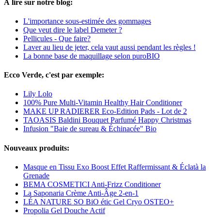
À lire sur notre blog:
L'importance sous-estimée des gommages
Que veut dire le label Demeter ?
Pellicules - Que faire?
Laver au lieu de jeter, cela vaut aussi pendant les règles !
La bonne base de maquillage selon puroBIO
Ecco Verde, c'est par exemple:
Lily Lolo
100% Pure Multi-Vitamin Healthy Hair Conditioner
MAKE UP RADIERER Eco-Edition Pads - Lot de 2
TAOASIS Baldini Bouquet Parfumé Happy Christmas
Infusion "Baie de sureau & Échinacée" Bio
Nouveaux produits:
Masque en Tissu Exo Boost Effet Raffermissant & Éclatà la
Grenade
BEMA COSMETICI Anti-Frizz Conditioner
La Saponaria Crème Anti-Âge 2-en-1
LÉA NATURE SO BiO étic Gel Cryo OSTEO+
Propolia Gel Douche Actif