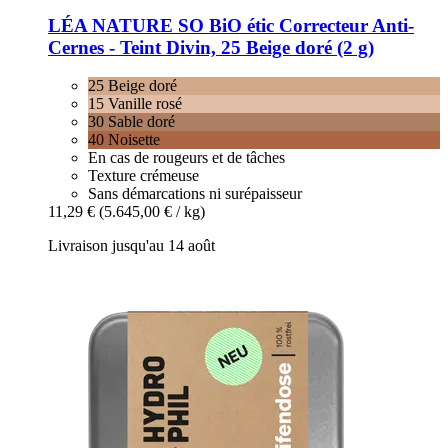
LÉA NATURE SO BiO étic
Correcteur Anti-​
Cernes -​ Teint Divin, 25 Beige doré (2 g)
25 Beige doré
15 Vanille rosé
30 Sable doré
40 Noisette
En cas de rougeurs et de tâches
Texture crémeuse
Sans démarcations ni surépaisseur
11,29 €
(5.645,00 € / kg)
Livraison jusqu'au 14 août