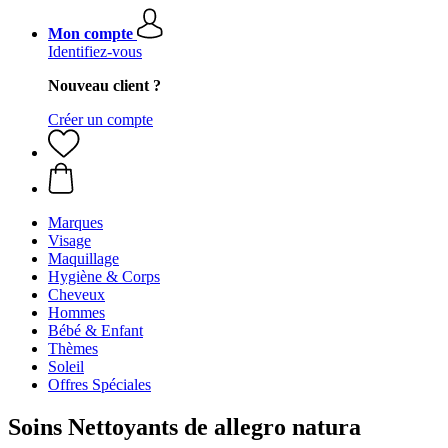
Mon compte
Identifiez-vous
Nouveau client ?
Créer un compte
Marques
Visage
Maquillage
Hygiène & Corps
Cheveux
Hommes
Bébé & Enfant
Thèmes
Soleil
Offres Spéciales
Soins Nettoyants de allegro natura