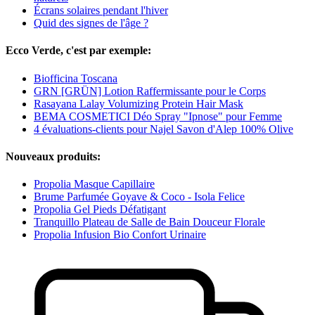
Écrans solaires pendant l'hiver
Quid des signes de l'âge ?
Ecco Verde, c'est par exemple:
Biofficina Toscana
GRN [GRÜN] Lotion Raffermissante pour le Corps
Rasayana Lalay Volumizing Protein Hair Mask
BEMA COSMETICI Déo Spray "Ipnose" pour Femme
4 évaluations-clients pour Najel Savon d'Alep 100% Olive
Nouveaux produits:
Propolia Masque Capillaire
Brume Parfumée Goyave & Coco - Isola Felice
Propolia Gel Pieds Défatigant
Tranquillo Plateau de Salle de Bain Douceur Florale
Propolia Infusion Bio Confort Urinaire