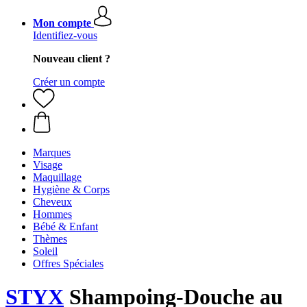
Mon compte
Identifiez-vous
Nouveau client ?
Créer un compte
Marques
Visage
Maquillage
Hygiène & Corps
Cheveux
Hommes
Bébé & Enfant
Thèmes
Soleil
Offres Spéciales
STYX
Shampoing-Douche au