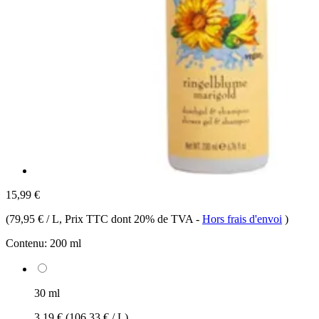
15,99 €
(
79,95 € / L
, Prix TTC dont 20% de TVA
-
Hors frais d'envoi
)
Contenu:
200 ml
30 ml
3,19 €
(106,33 € / L)