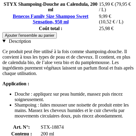
STYX Shampoing-Douche au Calendula, 200
15,99 €
(79,95 €
ml
/ L)
Benecos Family Size Shampoo Sweet
9,99 €
Sensation, 950 ml
(10,52 € / L)
Coût total :
25,98 €
Ajouter l'ensemble au panier
Description
Ce produit peut être utilisé à la fois comme shampoing-douche. Il
convient à tous les types de peau et de cheveux. Il contient, en plus
de calendula bio, de l’aloe vera bio et du pamplemousse. Les
ingrédients purement végétaux laissent un parfum floral et frais après
chaque utilisation.
Application :
Douche : appliquez sur peau humide, massez puis rincez
soigneusement.
Shampoing : faites mousser une noisette de produit entre les
mains. Massez les cheveux humides et le cuir chevelu par
mouvements circulaires doux, puis rincez abondamment.
Art. N°:
STX-18874
Contenu :
200 ml