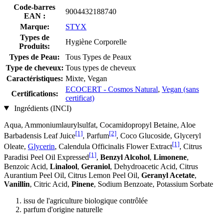
Code-barres
9004432188740
EAN :
Marque:
STYX
Types de
Hygiène Corporelle
Produits:
Types de Peau:
Tous Types de Peaux
Type de cheveux:
Tous types de cheveux
Caractéristiques:
Mixte, Vegan
ECOCERT - Cosmos Natural
,
Vegan (sans
Certifications:
certificat)
Ingrédients (INCI)
Aqua, Ammoniumlaurylsulfat, Cocamidopropyl Betaine, Aloe
[1]
[2]
Barbadensis Leaf Juice
, Parfum
, Coco Glucoside, Glyceryl
[1]
Oleate,
Glycerin
, Calendula Officinalis Flower Extract
, Citrus
[1]
Paradisi Peel Oil Expressed
,
Benzyl Alcohol
,
Limonene
,
Benzoic Acid,
Linalool
,
Geraniol
, Dehydroacetic Acid, Citrus
Aurantium Peel Oil, Citrus Lemon Peel Oil,
Geranyl Acetate
,
Vanillin
, Citric Acid,
Pinene
, Sodium Benzoate, Potassium Sorbate
issu de l'agriculture biologique contrôlée
parfum d'origine naturelle