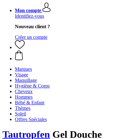
Mon compte
Identifiez-vous
Nouveau client ?
Créer un compte
Marques
Visage
Maquillage
Hygiène & Corps
Cheveux
Hommes
Bébé & Enfant
Thèmes
Soleil
Offres Spéciales
Tautropfen
Gel Douche