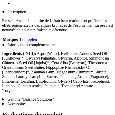
Description
Ressentez toute l’intensité de la fraîcheur maritime et profitez des
effets régénérateurs des algues brunes et de l’eau de mer. La peau est
nettoyée en douceur, fraîche et détendue.
Marque:
Tautropfen
Informations complémentaires
Ingredients (INCI):
Aqua [Water], Helianthus Annuus Seed Oil
[Sunflower]*, Glyceryl Palmitate, Glycerin, Alcohol, Simmondsia
Chinensis Seed Oil [Jojoba]*, Cera Alba [Beeswax], Theobroma
Grandiflorum Seed Butter, Hippophae Rhamnoides Oil
[Seabuckthorn]*, Xanthan Gum, Magnesium Aluminum Silicate,
Sodium Lauroyl Lactylate, Sucrose Palmitate, Aroma [Fragrance],
Limonene, Lecithin, Lysolecithin, Glyceryl Caprylate, Tocopherol,
Linalool, Citral, Ascorbyl Palmitate, Tocopheryl Acetate
* organic
Gamme "Balance Solutions"
Accessoires
Evaluations du produit