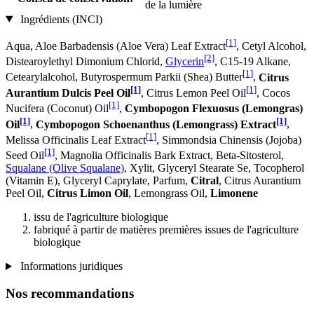
de la lumière
Ingrédients (INCI)
[1]
Aqua, Aloe Barbadensis (Aloe Vera) Leaf Extract
, Cetyl Alcohol,
[2]
Distearoylethyl Dimonium Chlorid,
Glycerin
, C15-19 Alkane,
[1]
Cetearylalcohol, Butyrospermum Parkii (Shea) Butter
,
Citrus
[1]
[1]
Aurantium Dulcis Peel Oil
, Citrus Lemon Peel Oil
, Cocos
[1]
Nucifera (Coconut) Oil
,
Cymbopogon Flexuosus (Lemongras)
[1]
[1]
Oil
,
Cymbopogon Schoenanthus (Lemongrass) Extract
,
[1]
Melissa Officinalis Leaf Extract
, Simmondsia Chinensis (Jojoba)
[1]
Seed Oil
, Magnolia Officinalis Bark Extract, Beta-Sitosterol,
Squalane (Olive Squalane)
, Xylit, Glyceryl Stearate Se, Tocopherol
(Vitamin E), Glyceryl Caprylate, Parfum,
Citral
, Citrus Aurantium
Peel Oil,
Citrus Limon Oil
, Lemongrass Oil,
Limonene
issu de l'agriculture biologique
fabriqué à partir de matières premières issues de l'agriculture
biologique
Informations juridiques
Nos recommandations