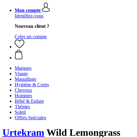
Mon compte
Identifiez-vous
Nouveau client ?
Créer un compte
Marques
Visage
Maquillage
Hygiène & Corps
Cheveux
Hommes
Bébé & Enfant
Thèmes
Soleil
Offres Spéciales
Urtekram
Wild Lemongrass