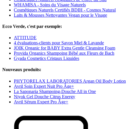
WHAMISA - Soins du Visage Naturels
Cosmétiques Naturels Certifiés BDIH - Cosmos Natural
Laits & Mousses Nettoyantes Vegan pour le Visage
Ecco Verde, c'est par exemple:
ATTITUDE
4 évaluations-clients pour Savon Miel & Lavande
JOIK Organic for BABY Extra Gentle Cleansing Foam
Provida Organics Shampoing Bébé aux Fleurs de Bach
Gyada Cosmetics Cristaux Liquides
Nouveaux produits:
PHYTORELAX LABORATORIES Argan Oil Body Lotion
Avril Soin Expert Nuit Pro Âge+
La Saponaria Shampoing-Douche All in One
Niyok Gel Douche Citrus Energy
Avril Sérum Expert Pro Âge+