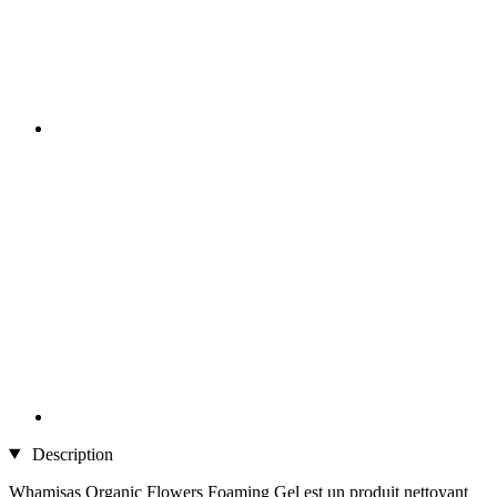
Description
Whamisas Organic Flowers Foaming Gel est un produit nettoyant