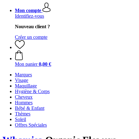
Mon compte
Identifiez-vous
Nouveau client ?
Créer un compte
Mon panier
0,00 €
Marques
Visage
Maquillage
Hygiène & Corps
Cheveux
Hommes
Bébé & Enfant
Thèmes
Soleil
Offres Spéciales