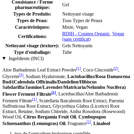
Consistance / Forme
Gel
pharmaceutique:
Types de Produits:
Nettoyant visage
Types de Peau:
Tous Types de Peaux
Caractéristiques:
Mixte, Vegan
BDIH - Cosmos Organic
,
Vegan
Certifications:
(sans certificat)
Nettoyant visage (texture):
Gels Nettoyants
Type d'emballage:
Tube
Ingrédients (INCI)
[1]
[2]
Aloe Barbadensis Leaf Extract Powder
, Coco Glucoside
,
[3]
Glycerin
, Sodium Hyaluronate,
Lactobacillus/Rosa Damascena
Bud/(Calendula Officinalis/Dandelion/Hibiscus
Sabdariffa/Jasmine/Lavender/Matricaria/Nelumbo Nucifera)
[1]
Flower Ferment Filtrate
, Lactobacillus/Aloe Barbadensis
[1]
Ferment Filtrate
, Scutellaria Baicalensis Root Extract, Paeonia
Suffruticosa Root Extract, Glycyrrhiza Glabra (Licorice) Root
Extract, Betaine, Sodium Chloride, Aniba Rosodora (Rosewood)
Wood Oil,
Citrus Bergamia Fruit Oil
,
Cymbopogon
[2]
Schoenanthus (Lemongras) Oil
, Fragrance
,
Linalool
issu de l'agriculture biologique contrôlée