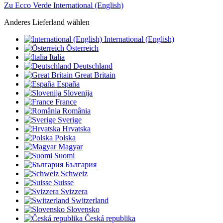
Zu Ecco Verde International (English)
Anderes Lieferland wählen
International (English)
Österreich
Italia
Deutschland
Great Britain
España
Slovenija
France
România
Sverige
Hrvatska
Polska
Magyar
Suomi
България
Schweiz
Suisse
Svizzera
Switzerland
Slovensko
Česká republika