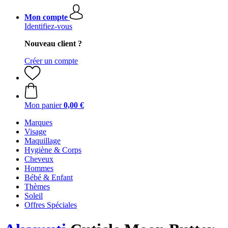
Mon compte
Identifiez-vous
Nouveau client ?
Créer un compte
Mon panier
0,00 €
Marques
Visage
Maquillage
Hygiène & Corps
Cheveux
Hommes
Bébé & Enfant
Thèmes
Soleil
Offres Spéciales