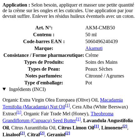
Application :
Selon besoin, appliquer et masser une petite quantité
de la crème sur les ongles et les cuticules. Une application par jour
devrait suffire. Enlever les résidus huileux éventuels avec un coton.
Art. N°:
AKM-CMB50
Contenu :
50 ml
Code-barres EAN :
5060496240439
Marque:
Akamuti
Consistance / Forme pharmaceutique:
Crème
Types de Produits:
Soins des Mains
Types de Peau:
Peaux Sèches
Notes parfumées:
Citronné / Agrumes
Type d'emballage:
Pot
Ingrédients (INCI)
Organic Extra Virgin Olea Europaea (Olive) Oil,
Macadamia
[1]
Ternifolia (Macadamia) Nut Oil
, Cera Alba (White Beeswax)
[1]
Extract
, Organic Fair Trade Mel (Honey),
Theobroma
[1]
Grandiflorum (Cupuacu) Seed Butter
,
Lavandula Angustifolia
[1]
[2]
Oil
, Citrus Aurantifolia Oil,
Citrus Limon Oil
,
Limonene
,
[2]
[2]
[2]
Linalool
,
Citral
,
Geraniol